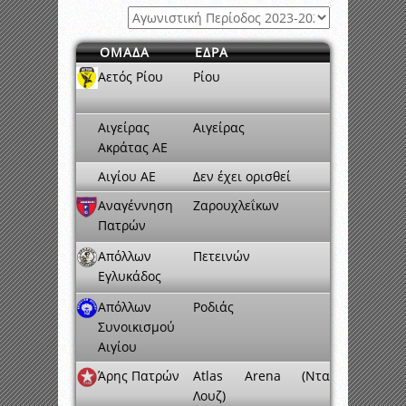
ΟΜΑΔΑ
ΕΔΡΑ
Αετός Ρίου
Ρίου
Αιγείρας
Αιγείρας
Ακράτας ΑΕ
Αιγίου ΑΕ
Δεν έχει ορισθεί
Αναγέννηση
Ζαρουχλεΐκων
Πατρών
Απόλλων
Πετεινών
Εγλυκάδος
Απόλλων
Ροδιάς
Συνοικισμού
Αιγίου
Άρης Πατρών
Atlas Arena (Ντα
Λουζ)