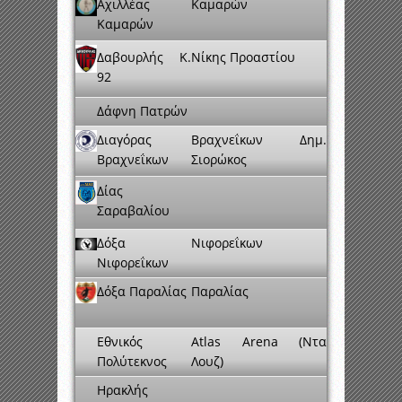
Αχιλλέας
Καμαρών
Καμαρών
Δαβουρλής K.
Νίκης Προαστίου
92
Δάφνη Πατρών
Διαγόρας
Βραχνεΐκων Δημ.
Βραχνεΐκων
Σιορώκος
Δίας
Σαραβαλίου
Δόξα
Νιφορεΐκων
Νιφορεΐκων
Δόξα Παραλίας
Παραλίας
Εθνικός
Atlas Arena (Ντα
Πολύτεκνος
Λουζ)
Ηρακλής