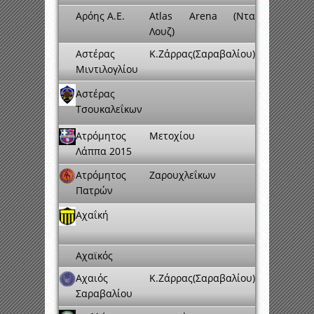
Αρόης Α.Ε.
Atlas Arena (Ντα
Λουζ)
Αστέρας
Κ.Ζάρρας(Σαραβαλίου)
Μιντιλογλίου
Αστέρας
Τσουκαλεΐκων
Ατρόμητος
Μετοχίου
Λάππα 2015
Ατρόμητος
Ζαρουχλεΐκων
Πατρών
Αχαΐκή
Αχαϊκός
Αχαιός
Κ.Ζάρρας(Σαραβαλίου)
Σαραβαλίου