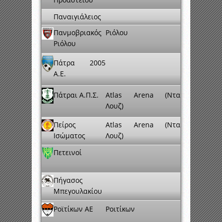
Παναιγιάλειος
Πανμοβριακός
Ριόλου
Ριόλου
Πάτρα 2005
A.E.
Πάτραι Α.Π.Σ.
Atlas Arena (Ντα
Λουζ)
Πείρος
Atlas Arena (Ντα
Ισώματος
Λουζ)
Πετεινοί
Πήγασος
Μπεγουλακίου
Ροϊτίκων ΑΕ
Ροιτίκων