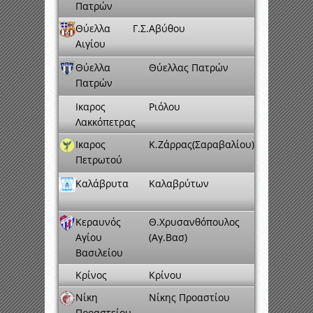
Πατρών
Θύελλα Γ.Σ.
Αβύθου
Αιγίου
Θύελλα
Θύελλας Πατρών
Πατρών
Ικαρος
Ριόλου
Λακκόπετρας
Ικαρος
Κ.Ζάρρας(Σαραβαλίου)
Πετρωτού
Καλάβρυτα
Καλαβρύτων
Κεραυνός
Θ.Χρυσανθόπουλος
Αγίου
(Αγ.Βασ)
Βασιλείου
Κρίνος
Κρίνου
Νίκη
Νίκης Προαστίου
Προαστείου