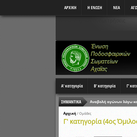
ΑΡΧΙΚΗ
Η ΕΝΩΣΗ
ΝΕΑ
ΑΓΩ
Δεν υπάρχουν αναμετρήσεις
Α' κατηγορία
Β' κατηγορία
Γ' κα
ΣΗΜΑΝΤΙΚΑ
Αναβολή αγώνων λόγω κ
Ώρες έναρξης αγώνων Π
Αρχική
/
Ομάδες
Γ' κατηγορία (4ος Όμιλο
Αποτελέσματα επαναληπτ
Κλήρωση Β’ Φάσης Κυπέλ