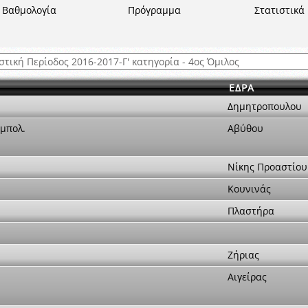
ξετάσεων Σεμιναρίου προεπιλογής Διαιτητών και Παρατηρητών ΕΠΣΑ αγω
Βαθμολογία
Πρόγραμμα
Στατιστικά
 όμιλο
ν και Κυπέλλου 2015-2016
ΕΔΡΑ
Δημητροπουλου
μπολ.
Αβύθου
Νίκης Προαστίου
Κουνινάς
Πλαστήρα
Ζήριας
Αιγείρας