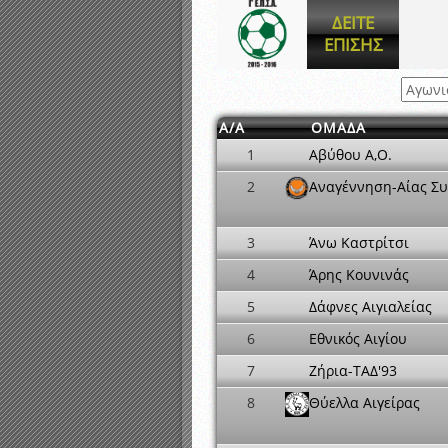
Αποτελέσματα γραπτών ε
ΔΕΙΤΕ
Καταρτισμός ομάδων ανα
ΕΠΙΣΗΣ
Κληρώσεις Πρωταθλημάτω
Α/Α
ΟΜΑΔΑ
1
Αβύθου Α,Ο.
2
Αναγέννηση-Αίας Συ
3
Άνω Καστρίτσι
4
Άρης Κουνινάς
5
Δάφνες Αιγιαλείας
6
Εθνικός Αιγίου
7
Ζήρια-ΤΑΔ'93
8
Θύελλα Αιγείρας