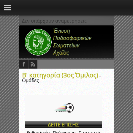
Δεν υπάρχουν αναμετρήσεις
Β' κατηγορία (3ος Όμιλος)
-
Ομάδες
ΔΕΙΤΕ ΕΠΙΣΗΣ
Βαθμολογία
Πρόγραμμα
Στατιστικά