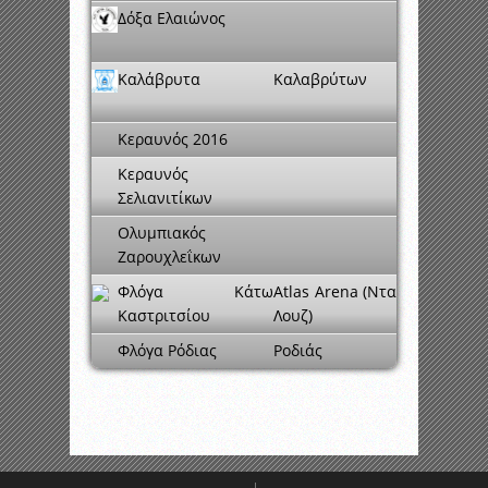
Δόξα Ελαιώνος
Καλάβρυτα
Καλαβρύτων
Κεραυνός 2016
Κεραυνός
Σελιανιτίκων
Ολυμπιακός
Ζαρουχλεΐκων
Φλόγα Κάτω
Atlas Arena (Ντα
Καστριτσίου
Λουζ)
Φλόγα Ρόδιας
Ροδιάς