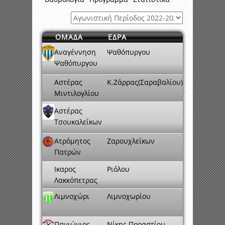
ΟΜΑΔΑ
ΕΔΡΑ
Αναγέννηση
Ψαθόπυργου
Ψαθόπυργου
Αστέρας
Κ.Ζάρρας(Σαραβαλίου)
Μιντιλογλίου
Αστέρας
Τσουκαλεΐκων
Ατρόμητος
Ζαρουχλεΐκων
Πατρών
Ικαρος
Ριόλου
Λακκόπετρας
Λιμνοχώρι
Λιμνοχωρίου
Πανιώνιος
Νίκης Προαστίου