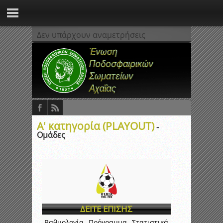
Δεν υπάρχουν αναμετρήσεις
Α' κατηγορία (PLAYOUT)
-
Ομάδες
ΔΕΙΤΕ ΕΠΙΣΗΣ
Βαθμολογία
Πρόγραμμα
Στατιστικά