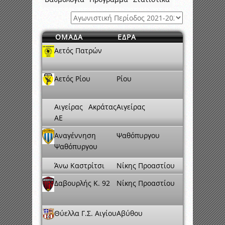
ΟΜΑΔΑ
ΕΔΡΑ
Αετός Πατρών
Αετός Ρίου
Ρίου
Αιγείρας Ακράτας
Αιγείρας
ΑΕ
Αναγέννηση
Ψαθόπυργου
Ψαθόπυργου
Άνω Καστρίτσι
Νίκης Προαστίου
Δαβουρλής K. 92
Νίκης Προαστίου
Θύελλα Γ.Σ. Αιγίου
Αβύθου