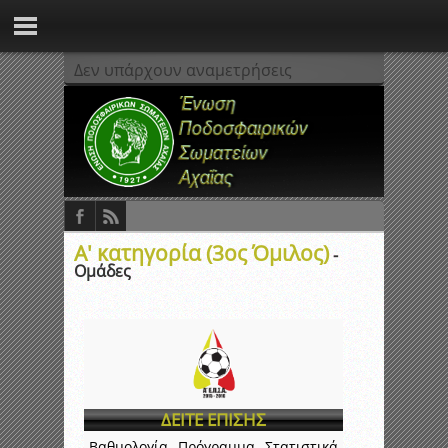
Δεν υπάρχουν αναμετρήσεις
Α' κατηγορία (3ος Όμιλος)
-
Ομάδες
ΔΕΙΤΕ ΕΠΙΣΗΣ
Βαθμολογία
Πρόγραμμα
Στατιστικά