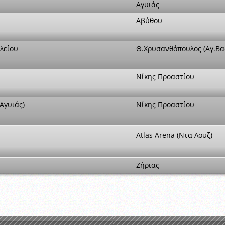
Αγυιάς
Αβύθου
λείου
Θ.Χρυσανθόπουλος (Αγ.Βα
Νίκης Προαστίου
Αγυιάς)
Νίκης Προαστίου
Atlas Arena (Ντα Λουζ)
Ζήριας