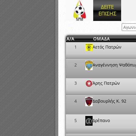
Αποτελέσματα γραπτών ε
ΔΕΙΤΕ
Καταρτισμός ομάδων ανα
ΕΠΙΣΗΣ
Κληρώσεις Πρωταθλημάτω
Α/Α
ΟΜΑΔΑ
1
Αετός Πατρών
2
Αναγέννηση Ψαθόπυ
3
Άρης Πατρών
4
Δαβουρλής K. 92
5
Δρέπανο