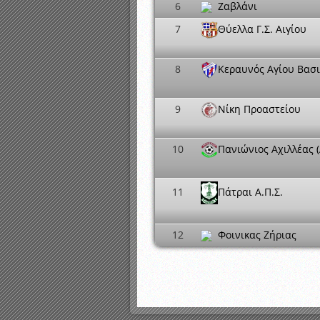
6
Ζαβλάνι
7
Θύελλα Γ.Σ. Αιγίου
8
Κεραυνός Αγίου Βασι
9
Νίκη Προαστείου
10
Πανιώνιος Αχιλλέας (
11
Πάτραι Α.Π.Σ.
12
Φοινικας Ζήριας