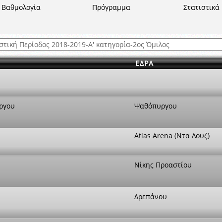
ξετάσεων Σεμιναρίου προεπιλογής Διαιτητών και Παρατηρητών ΕΠΣΑ αγω
Βαθμολογία
Πρόγραμμα
Στατιστικά
 όμιλο
ν και Κυπέλλου 2015-2016
ΕΔΡΑ
ργου
Ψαθόπυργου
Atlas Arena (Ντα Λουζ)
Νίκης Προαστίου
Δρεπάνου