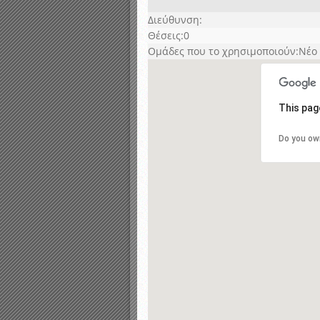
Αποτελέσματα γραπτών ε
Διεύθυνση:
Καταρτισμός ομάδων ανα
Θέσεις:0
Κληρώσεις Πρωταθλημάτω
Ομάδες που το χρησιμοποιούν:Νέο Σ
This pag
Do you ow