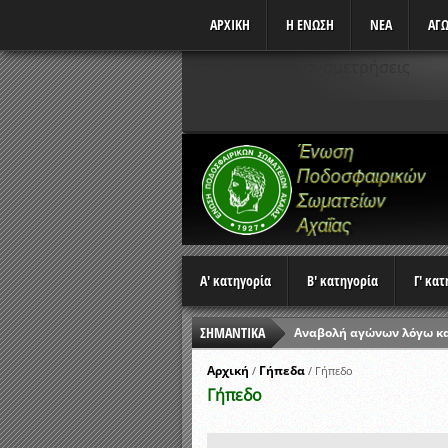
ΑΡΧΙΚΗ
Η ΕΝΩΣΗ
ΝΕΑ
ΑΓΩ
Δεν υπάρχουν αναμετρήσεις
Α' κατηγορία
Β' κατηγορία
Γ' κα
ΣΗΜΑΝΤΙΚΑ
Αναβολή αγώνων λόγω κ
Ώρες έναρξης αγώνων Π
Αρχική
Γήπεδα
/
/
Γήπεδο
Γήπεδο
Αποτελέσματα επαναληπτ
Κλήρωση Β’ Φάσης Κυπέλ