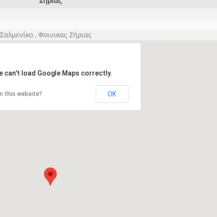
Ζήριας
ξετάσεων Σεμιναρίου προεπιλογής Διαιτητών και Παρατηρητών ΕΠΣΑ αγω
 όμιλο
ν και Κυπέλλου 2015-2016
αλμενίκο , Φοινικας Ζήριας
e can't load Google Maps correctly.
OK
n this website?