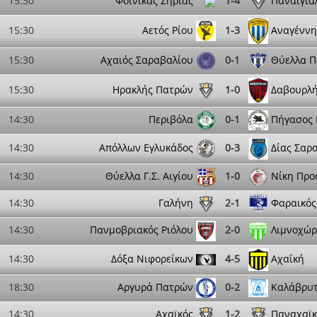
15:30
Φοινικας Ζήριας
1-4
Παναιγιά
15:30
Αετός Ρίου
1-3
Αναγένν
15:30
Αχαιός Σαραβαλίου
0-1
Θύελλα 
15:30
Ηρακλής Πατρών
1-0
Δαβουρλή
14:30
Περιβόλα
0-1
Πήγασος 
14:30
Απόλλων Εγλυκάδος
0-3
Δίας Σαρ
14:30
Θύελλα Γ.Σ. Αιγίου
1-0
Νίκη Προ
14:30
Γαλήνη
2-1
Φαραικός
14:30
Πανμοβριακός Ριόλου
2-0
Λιμνοχώρ
14:30
Δόξα Νιφορεΐκων
4-5
Αχαΐκή
18:30
Αργυρά Πατρών
0-2
Καλάβρυ
14:30
Αχαϊκός
1-2
Παναχαϊκ