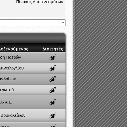
νιστικής περιόδου 2015-2016
Πίνακας Αποτελεσμάτων
λοξενούμενος
Διαιτητές
ηση Πατρών
Μιντιλογλίου
ανδρίτσας
ετρωτού
5 A.E.
Τσουκαλεΐκων