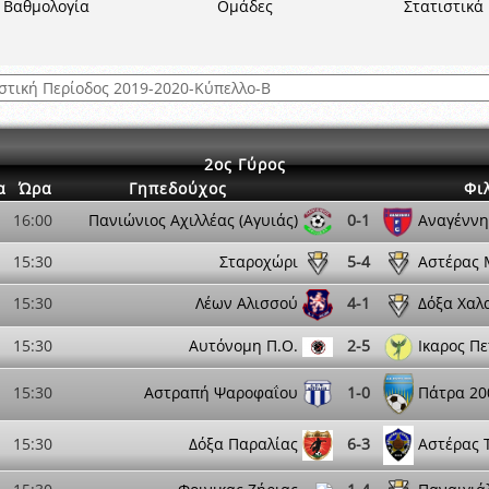
ξετάσεων Σεμιναρίου προεπιλογής Διαιτητών και Παρατηρητών ΕΠΣΑ αγω
Βαθμολογία
Ομάδες
Στατιστικά
 όμιλο
ν και Κυπέλλου 2015-2016
2ος Γύρος
α
Ώρα
Γηπεδούχος
Φι
16:00
Πανιώνιος Αχιλλέας (Αγυιάς)
0-1
Αναγένν
15:30
Σταροχώρι
5-4
Αστέρας 
15:30
Λέων Αλισσού
4-1
Δόξα Χαλ
15:30
Αυτόνομη Π.Ο.
2-5
Ικαρος Π
15:30
Αστραπή Ψαροφαΐου
1-0
Πάτρα 200
15:30
Δόξα Παραλίας
6-3
Αστέρας 