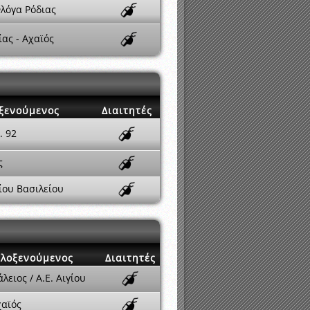
λόγα Ρόδιας
ίας - Αχαϊός
ξενούμενος
Διαιτητές
. 92
ς
ίου Βασιλείου
ιλοξενούμενος
Διαιτητές
λειος / Α.Ε. Αιγίου
χαϊός