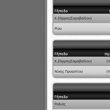
Γήπεδο
Κ.Ζάρρας(Σαραβαλίου)
Ρίου
Γήπεδο
Ημ
Κ.Ζάρρας(Σαραβαλίου)
09
Νίκης Προαστίου
09
Γήπεδο
Ροδιάς