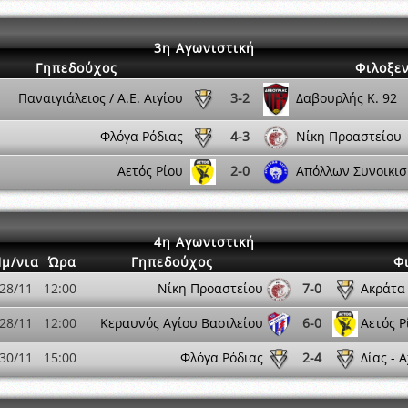
3η Αγωνιστική
Γηπεδούχος
Φιλοξε
Παναιγιάλειος / Α.Ε. Αιγίου
3-2
Δαβουρλής K. 92
Φλόγα Ρόδιας
4-3
Νίκη Προαστείου
Αετός Ρίου
2-0
Απόλλων Συνοικισ
4η Αγωνιστική
μ/νια
Ώρα
Γηπεδούχος
Φ
28/11
12:00
Νίκη Προαστείου
7-0
Ακράτα 
28/11
12:00
Κεραυνός Αγίου Βασιλείου
6-0
Αετός Ρ
30/11
15:00
Φλόγα Ρόδιας
2-4
Δίας - 