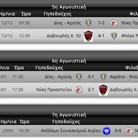
5η Αγωνιστική
Ημ/νια
Ώρα
Γηπεδούχος
Φιλ
12/12
09:30
Δίας - Αχαϊός
1-2
Νίκη Π
12/12
12:30
Δαβουρλής K. 92
4-1
Φλόγα Ρ
6η Αγωνιστική
/νια
Ώρα
Γηπεδούχος
Φιλο
/01
11:30
Δίας - Αχαϊός
3-1
Ακράτα - Θύε
/01
17:30
Νίκη Προαστείου
2-1
Δαβουρλής K.
7η Αγωνιστική
Ημ/νια
Ώρα
Γηπεδούχος
23/01
10:30
Απόλλων Συνοικισμού Αιγίου
0-6
Ν