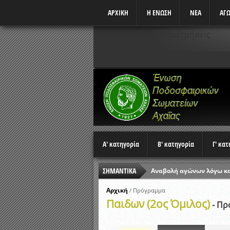
ΑΡΧΙΚΗ
Η ΕΝΩΣΗ
ΝΕΑ
ΑΓΩ
Δεν υπάρχουν αναμετρήσεις
Α' κατηγορία
Β' κατηγορία
Γ' κα
Αναβολή αγώνων λόγω κ
ΣΗΜΑΝΤΙΚΑ
Ώρες έναρξης αγώνων Π
Αρχική
/
Πρόγραμμα
Αποτελέσματα επαναληπτ
Παιδων (2ος Όμιλος)
- Πρ
Κλήρωση Β’ Φάσης Κυπέλ