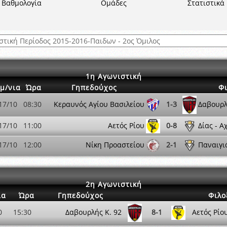
ξετάσεων Σεμιναρίου προεπιλογής Διαιτητών και Παρατηρητών ΕΠΣΑ αγω
Βαθμολογία
Ομάδες
Στατιστικά
 όμιλο
ν και Κυπέλλου 2015-2016
1η Αγωνιστική
μ/νια
Ώρα
Γηπεδούχος
Φ
17/10
08:30
Κεραυνός Αγίου Βασιλείου
1-3
Δαβουρλ
17/10
11:00
Αετός Ρίου
0-8
Δίας - Α
17/10
12:00
Νίκη Προαστείου
2-1
Παναιγιά
2η Αγωνιστική
ια
Ώρα
Γηπεδούχος
Φιλο
0
15:30
Δαβουρλής K. 92
8-1
Αετός Ρίο