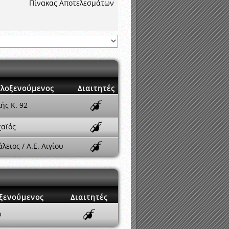
νιστικής περιόδου 2015-2016
Πίνακας Αποτελεσμάτων
ιλοξενούμενος
Διαιτητές
ής K. 92
χαϊός
λειος / Α.Ε. Αιγίου
ξενούμενος
Διαιτητές
υ