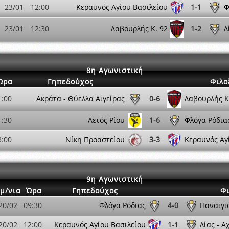
23/01
12:00
Κεραυνός Αγίου Βασιλείου
1-1
Φ
23/01
12:30
Δαβουρλής K. 92
1-2
Δ
8η Αγωνιστική
Ώρα
Γηπεδούχος
Φιλο
1:00
Ακράτα - Θύελλα Αιγείρας
0-6
Δαβουρλής K
1:30
Αετός Ρίου
1-6
Φλόγα Ρόδια
3:00
Νίκη Προαστείου
3-3
Κεραυνός Αγ
9η Αγωνιστική
μ/νια
Ώρα
Γηπεδούχος
Φ
20/02
09:30
Φλόγα Ρόδιας
4-0
Παναιγιά
20/02
12:00
Κεραυνός Αγίου Βασιλείου
1-1
Δίας - Α