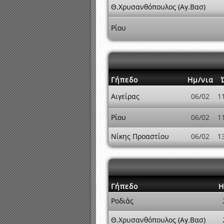
Θ.Χρυσανθόπουλος (Αγ.Βασ)
Ρίου
Γήπεδο
Ημ/νια
Αιγείρας
06/02
1
Ρίου
06/02
1
Νίκης Προαστίου
06/02
1
Γήπεδο
Η
Ροδιάς
Θ.Χρυσανθόπουλος (Αγ.Βασ)