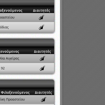
οξενούμενος
Διαιτητές
ροαστείου
όδιας
ξενούμενος
Διαιτητές
λλα Αιγείρας
 92
Φιλοξενούμενος
Διαιτητές
ίκη Προαστείου