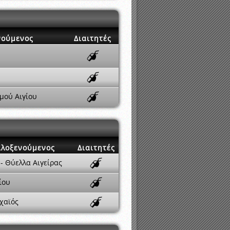
νούμενος
Διαιτητές
μού Αιγίου
ιλοξενούμενος
Διαιτητές
- Θύελλα Αιγείρας
ίου
Αχαϊός