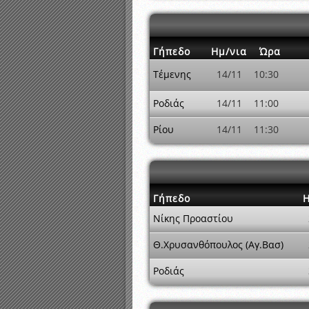
Γήπεδο
Ημ/νια
Ώρα
Τέμενης
14/11
10:30
Ροδιάς
14/11
11:00
Ρίου
14/11
11:30
Γήπεδο
Η
Νίκης Προαστίου
Θ.Χρυσανθόπουλος (Αγ.Βασ)
Ροδιάς