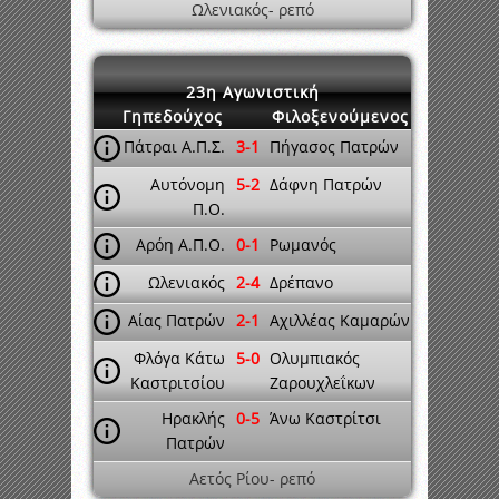
Ωλενιακός- ρεπό
23η Αγωνιστική
Γηπεδούχος
Φιλοξενούμενος
Πάτραι Α.Π.Σ.
3-1
Πήγασος Πατρών
Αυτόνομη
5-2
Δάφνη Πατρών
Π.Ο.
Αρόη Α.Π.Ο.
0-1
Ρωμανός
Ωλενιακός
2-4
Δρέπανο
Αίας Πατρών
2-1
Αχιλλέας Καμαρών
Φλόγα Κάτω
5-0
Ολυμπιακός
Καστριτσίου
Ζαρουχλεΐκων
Ηρακλής
0-5
Άνω Καστρίτσι
Πατρών
Αετός Ρίου- ρεπό