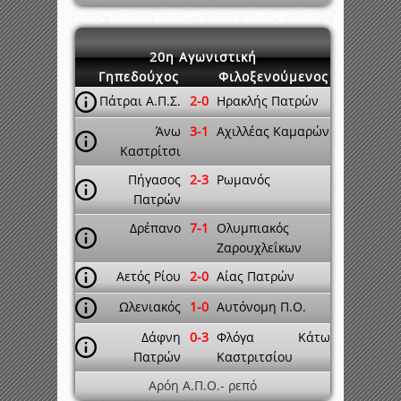
20η Αγωνιστική
Γηπεδούχος
Φιλοξενούμενος
Πάτραι Α.Π.Σ.
2-0
Ηρακλής Πατρών
Άνω
3-1
Αχιλλέας Καμαρών
Καστρίτσι
Πήγασος
2-3
Ρωμανός
Πατρών
Δρέπανο
7-1
Ολυμπιακός
Ζαρουχλεΐκων
Αετός Ρίου
2-0
Αίας Πατρών
Ωλενιακός
1-0
Αυτόνομη Π.Ο.
Δάφνη
0-3
Φλόγα Κάτω
Πατρών
Καστριτσίου
Αρόη Α.Π.Ο.- ρεπό