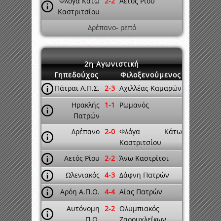
Φλόγα Κάτω
2-2
Αετός Ρίου
Καστριτσίου
Δρέπανο- ρεπό
2η Αγωνιστική
Γηπεδούχος
Φιλοξενούμενος
Πάτραι Α.Π.Σ.
2-3
Αχιλλέας Καμαρών
Ηρακλής
1-1
Ρωμανός
Πατρών
Δρέπανο
2-0
Φλόγα Κάτω
Καστριτσίου
Αετός Ρίου
2-2
Άνω Καστρίτσι
Ωλενιακός
4-3
Δάφνη Πατρών
Αρόη Α.Π.Ο.
4-4
Αίας Πατρών
Αυτόνομη
2-2
Ολυμπιακός
Π.Ο.
Ζαρουχλεΐκων