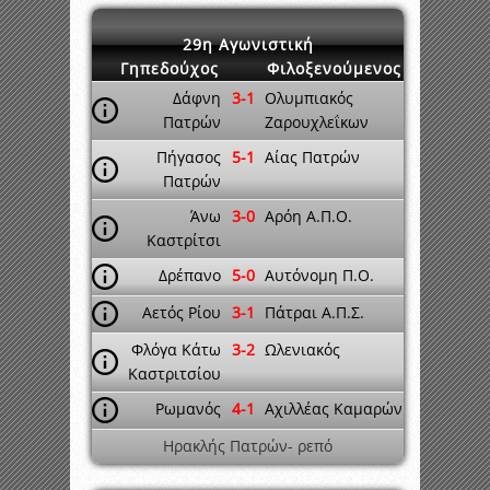
29η Αγωνιστική
Γηπεδούχος
Φιλοξενούμενος
Δάφνη
3-1
Ολυμπιακός
Πατρών
Ζαρουχλεΐκων
Πήγασος
5-1
Αίας Πατρών
Πατρών
Άνω
3-0
Αρόη Α.Π.Ο.
Καστρίτσι
Δρέπανο
5-0
Αυτόνομη Π.Ο.
Αετός Ρίου
3-1
Πάτραι Α.Π.Σ.
Φλόγα Κάτω
3-2
Ωλενιακός
Καστριτσίου
Ρωμανός
4-1
Αχιλλέας Καμαρών
Ηρακλής Πατρών- ρεπό