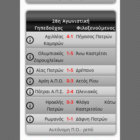
28η Αγωνιστική
Γηπεδούχος
Φιλοξενούμενος
Αχιλλέας
4-1
Πήγασος Πατρών
Καμαρών
Ολυμπιακός
1-5
Άνω Καστρίτσι
Ζαρουχλεΐκων
Αίας Πατρών
1-5
Δρέπανο
Αρόη Α.Π.Ο.
0-3
Αετός Ρίου
Πάτραι Α.Π.Σ.
2-4
Ωλενιακός
Ηρακλής
0-3
Φλόγα Κάτω
Πατρών
Καστριτσίου
Ρωμανός
1-1
Δάφνη Πατρών
Αυτόνομη Π.Ο.- ρεπό