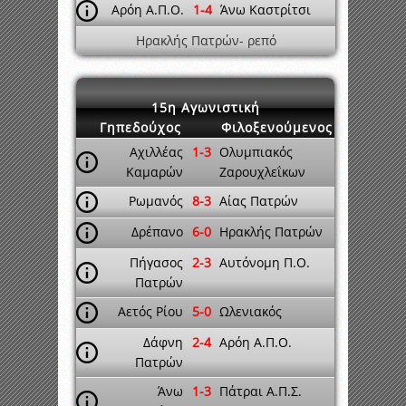
Αρόη Α.Π.Ο.
1-4
Άνω Καστρίτσι
Ηρακλής Πατρών- ρεπό
15η Αγωνιστική
Γηπεδούχος
Φιλοξενούμενος
Αχιλλέας
1-3
Ολυμπιακός
Καμαρών
Ζαρουχλεΐκων
Ρωμανός
8-3
Αίας Πατρών
Δρέπανο
6-0
Ηρακλής Πατρών
Πήγασος
2-3
Αυτόνομη Π.Ο.
Πατρών
Αετός Ρίου
5-0
Ωλενιακός
Δάφνη
2-4
Αρόη Α.Π.Ο.
Πατρών
Άνω
1-3
Πάτραι Α.Π.Σ.