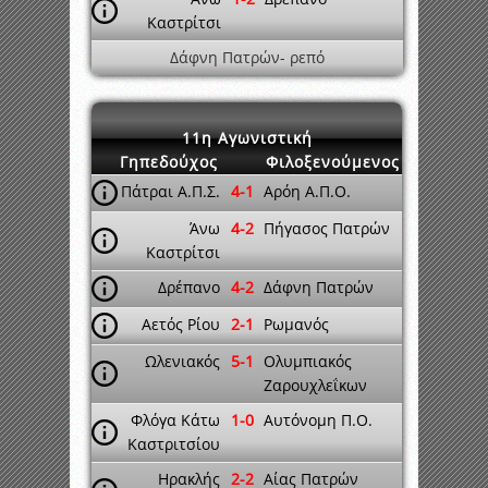
Καστρίτσι
Δάφνη Πατρών- ρεπό
11η Αγωνιστική
Γηπεδούχος
Φιλοξενούμενος
Πάτραι Α.Π.Σ.
4-1
Αρόη Α.Π.Ο.
Άνω
4-2
Πήγασος Πατρών
Καστρίτσι
Δρέπανο
4-2
Δάφνη Πατρών
Αετός Ρίου
2-1
Ρωμανός
Ωλενιακός
5-1
Ολυμπιακός
Ζαρουχλεΐκων
Φλόγα Κάτω
1-0
Αυτόνομη Π.Ο.
Καστριτσίου
Ηρακλής
2-2
Αίας Πατρών