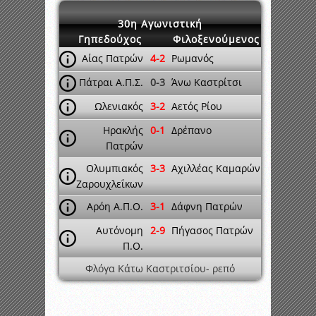
30η Αγωνιστική
Γηπεδούχος
Φιλοξενούμενος
Αίας Πατρών
4-2
Ρωμανός
Πάτραι Α.Π.Σ.
0-3
Άνω Καστρίτσι
Ωλενιακός
3-2
Αετός Ρίου
Ηρακλής
0-1
Δρέπανο
Πατρών
Ολυμπιακός
3-3
Αχιλλέας Καμαρών
Ζαρουχλεΐκων
Αρόη Α.Π.Ο.
3-1
Δάφνη Πατρών
Αυτόνομη
2-9
Πήγασος Πατρών
Π.Ο.
Φλόγα Κάτω Καστριτσίου- ρεπό