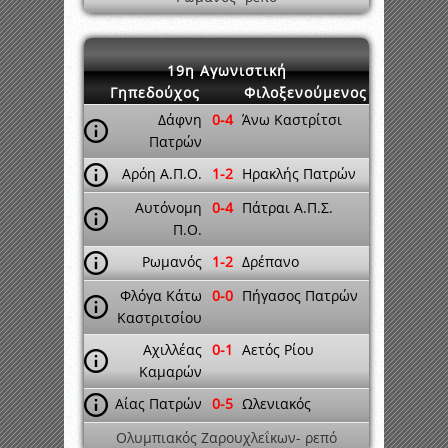
19η Αγωνιστική
Γηπεδούχος
Φιλοξενούμενος
Δάφνη
0-4
Άνω Καστρίτσι
Πατρών
Αρόη Α.Π.Ο.
1-2
Ηρακλής Πατρών
Αυτόνομη
0-4
Πάτραι Α.Π.Σ.
Π.Ο.
Ρωμανός
1-2
Δρέπανο
Φλόγα Κάτω
0-0
Πήγασος Πατρών
Καστριτσίου
Αχιλλέας
0-1
Αετός Ρίου
Καμαρών
Αίας Πατρών
0-5
Ωλενιακός
Ολυμπιακός Ζαρουχλεΐκων- ρεπό