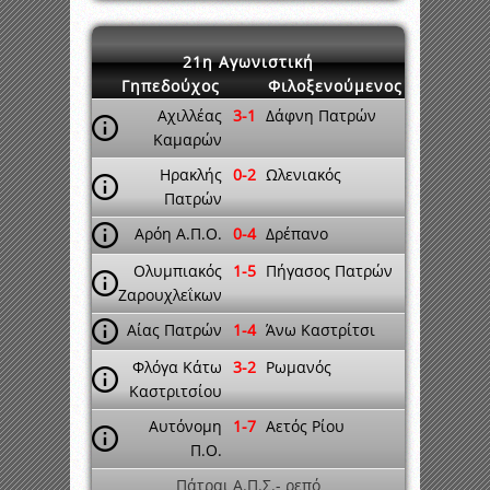
21η Αγωνιστική
Γηπεδούχος
Φιλοξενούμενος
Αχιλλέας
3-1
Δάφνη Πατρών
Καμαρών
Ηρακλής
0-2
Ωλενιακός
Πατρών
Αρόη Α.Π.Ο.
0-4
Δρέπανο
Ολυμπιακός
1-5
Πήγασος Πατρών
Ζαρουχλεΐκων
Αίας Πατρών
1-4
Άνω Καστρίτσι
Φλόγα Κάτω
3-2
Ρωμανός
Καστριτσίου
Αυτόνομη
1-7
Αετός Ρίου
Π.Ο.
Πάτραι Α.Π.Σ.- ρεπό