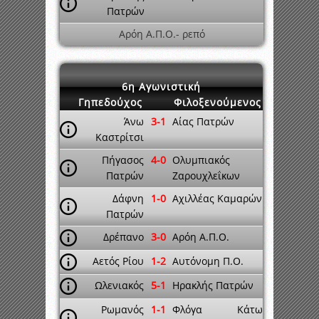
Πατρών
Αρόη Α.Π.Ο.- ρεπό
6η Αγωνιστική
Γηπεδούχος
Φιλοξενούμενος
Άνω
3-1
Αίας Πατρών
Καστρίτσι
Πήγασος
4-0
Ολυμπιακός
Πατρών
Ζαρουχλεΐκων
Δάφνη
1-0
Αχιλλέας Καμαρών
Πατρών
Δρέπανο
3-0
Αρόη Α.Π.Ο.
Αετός Ρίου
1-2
Αυτόνομη Π.Ο.
Ωλενιακός
5-1
Ηρακλής Πατρών
Ρωμανός
1-1
Φλόγα Κάτω