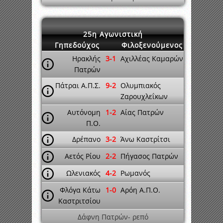
25η Αγωνιστική
Γηπεδούχος
Φιλοξενούμενος
Ηρακλής
3-1
Αχιλλέας Καμαρών
Πατρών
Πάτραι Α.Π.Σ.
9-2
Ολυμπιακός
Ζαρουχλεΐκων
Αυτόνομη
1-2
Αίας Πατρών
Π.Ο.
Δρέπανο
3-2
Άνω Καστρίτσι
Αετός Ρίου
2-2
Πήγασος Πατρών
Ωλενιακός
4-2
Ρωμανός
Φλόγα Κάτω
1-0
Αρόη Α.Π.Ο.
Καστριτσίου
Δάφνη Πατρών- ρεπό