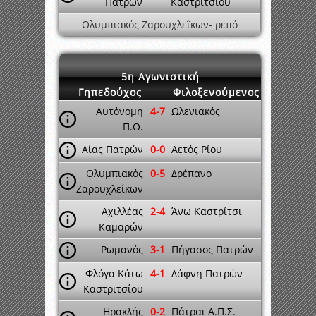
Πατρών
Καστριτσίου
Ολυμπιακός Ζαρουχλεΐκων- ρεπό
5η Αγωνιστική
Γηπεδούχος
Φιλοξενούμενος
Αυτόνομη
4-7
Ωλενιακός
Π.Ο.
Αίας Πατρών
0-0
Αετός Ρίου
Ολυμπιακός
0-5
Δρέπανο
Ζαρουχλεΐκων
Αχιλλέας
2-4
Άνω Καστρίτσι
Καμαρών
Ρωμανός
3-1
Πήγασος Πατρών
Φλόγα Κάτω
4-1
Δάφνη Πατρών
Καστριτσίου
Ηρακλής
0-2
Πάτραι Α.Π.Σ.