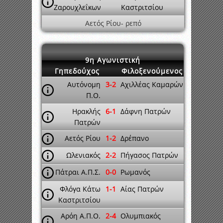
Ζαρουχλεΐκων
Καστριτσίου
Αετός Ρίου- ρεπό
9η Αγωνιστική
Γηπεδούχος
Φιλοξενούμενος
Αυτόνομη
3-2
Αχιλλέας Καμαρών
Π.Ο.
Ηρακλής
6-1
Δάφνη Πατρών
Πατρών
Αετός Ρίου
1-2
Δρέπανο
Ωλενιακός
2-2
Πήγασος Πατρών
Πάτραι Α.Π.Σ.
0-0
Ρωμανός
Φλόγα Κάτω
1-1
Αίας Πατρών
Καστριτσίου
Αρόη Α.Π.Ο.
2-4
Ολυμπιακός