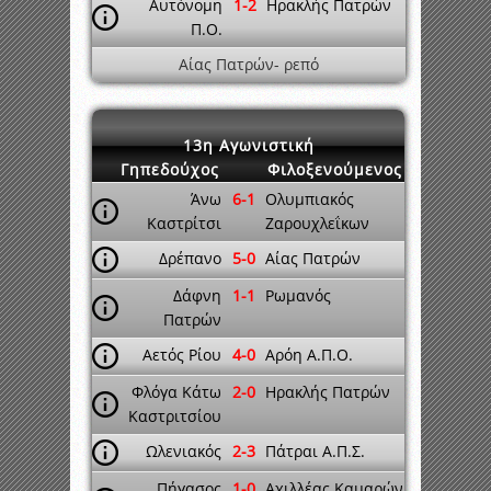
Αυτόνομη
1-2
Ηρακλής Πατρών
Π.Ο.
Αίας Πατρών- ρεπό
13η Αγωνιστική
Γηπεδούχος
Φιλοξενούμενος
Άνω
6-1
Ολυμπιακός
Καστρίτσι
Ζαρουχλεΐκων
Δρέπανο
5-0
Αίας Πατρών
Δάφνη
1-1
Ρωμανός
Πατρών
Αετός Ρίου
4-0
Αρόη Α.Π.Ο.
Φλόγα Κάτω
2-0
Ηρακλής Πατρών
Καστριτσίου
Ωλενιακός
2-3
Πάτραι Α.Π.Σ.
Πήγασος
1-0
Αχιλλέας Καμαρών