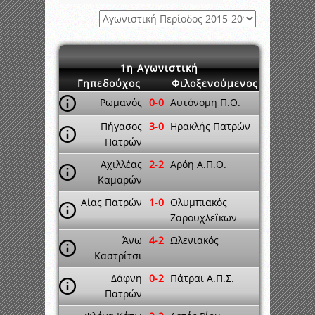
1η Αγωνιστική
Γηπεδούχος
Φιλοξενούμενος
Ρωμανός
0-0
Αυτόνομη Π.Ο.
Πήγασος
3-0
Ηρακλής Πατρών
Πατρών
Αχιλλέας
2-2
Αρόη Α.Π.Ο.
Καμαρών
Αίας Πατρών
1-0
Ολυμπιακός
Ζαρουχλεΐκων
Άνω
4-2
Ωλενιακός
Καστρίτσι
Δάφνη
0-2
Πάτραι Α.Π.Σ.
Πατρών