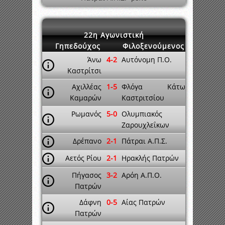
22η Αγωνιστική
Γηπεδούχος
Φιλοξενούμενος
Άνω
4-2
Αυτόνομη Π.Ο.
Καστρίτσι
Αχιλλέας
1-5
Φλόγα Κάτω
Καμαρών
Καστριτσίου
Ρωμανός
5-0
Ολυμπιακός
Ζαρουχλεΐκων
Δρέπανο
2-1
Πάτραι Α.Π.Σ.
Αετός Ρίου
2-1
Ηρακλής Πατρών
Πήγασος
3-2
Αρόη Α.Π.Ο.
Πατρών
Δάφνη
0-5
Αίας Πατρών
Πατρών