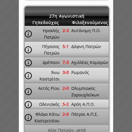
27η Αγωνιστική
Γηπεδούχος
Φιλοξενούμενος
Ηρακλής
2-3
Αυτόνομη Π.Ο.
Πατρών
Πήγασος
5-1
Δάφνη Πατρών
Πατρών
Δρέπανο
7-3
Αχιλλέας Καμαρών
Άνω
3-0
Ρωμανός
Καστρίτσι
Αετός Ρίου
2-0
Ολυμπιακός
Ζαρουχλεΐκων
Ωλενιακός
5-2
Αρόη Α.Π.Ο.
Φλόγα Κάτω
2-0
Πάτραι Α.Π.Σ.
Καστριτσίου
Αίας Πατρών- ρεπό