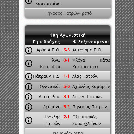
Καστριτσίου
Πήγασος Πατρών- ρεπό
18η Αγωνιστική
Γηπεδούχος
Φιλοξενούμενος
Αρόη Α.Π.Ο.
5-5
Αυτόνομη Π.Ο.
Άνω
0-1
Φλόγα Κάτω
Καστρίτσι
Καστριτσίου
Πάτραι Α.Π.Σ.
1-1
Αίας Πατρών
Ωλενιακός
5-0
Αχιλλέας Καμαρών
Αετός Ρίου
8-1
Δάφνη Πατρών
Δρέπανο
3-2
Πήγασος Πατρών
Ηρακλής
2-1
Ολυμπιακός
Πατρών
Ζαρουχλεΐκων
Ρωμανός- ρεπό