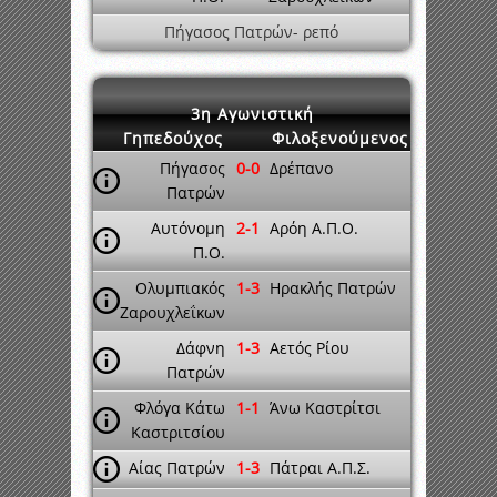
Πήγασος Πατρών- ρεπό
3η Αγωνιστική
Γηπεδούχος
Φιλοξενούμενος
Πήγασος
0-0
Δρέπανο
Πατρών
Αυτόνομη
2-1
Αρόη Α.Π.Ο.
Π.Ο.
Ολυμπιακός
1-3
Ηρακλής Πατρών
Ζαρουχλεΐκων
Δάφνη
1-3
Αετός Ρίου
Πατρών
Φλόγα Κάτω
1-1
Άνω Καστρίτσι
Καστριτσίου
Αίας Πατρών
1-3
Πάτραι Α.Π.Σ.