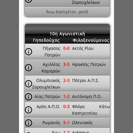
Ζαρουχλεΐκων
Άνω Καστρίτσι- ρεπό
10η Αγωνιστική
Γηπεδούχος
Φιλοξενούμενος
Πήγασος
0-0
Αετός Ρίου
Πατρών
Αχιλλέας
3-5
Ηρακλής Πατρών
Καμαρών
Ολυμπιακός
2-3
Πάτραι Α.Π.Σ.
Ζαρουχλεΐκων
Αίας Πατρών
1-2
Αυτόνομη Π.Ο.
Αρόη Α.Π.Ο.
0-3
Φλόγα Κάτω
Καστριτσίου
Ρωμανός
5-1
Ωλενιακός
Άνω
1-2
Δρέπανο