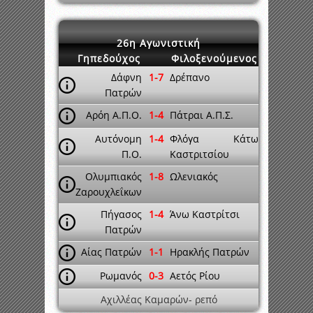
26η Αγωνιστική
Γηπεδούχος
Φιλοξενούμενος
Δάφνη
1-7
Δρέπανο
Πατρών
Αρόη Α.Π.Ο.
1-4
Πάτραι Α.Π.Σ.
Αυτόνομη
1-4
Φλόγα Κάτω
Π.Ο.
Καστριτσίου
Ολυμπιακός
1-8
Ωλενιακός
Ζαρουχλεΐκων
Πήγασος
1-4
Άνω Καστρίτσι
Πατρών
Αίας Πατρών
1-1
Ηρακλής Πατρών
Ρωμανός
0-3
Αετός Ρίου
Αχιλλέας Καμαρών- ρεπό