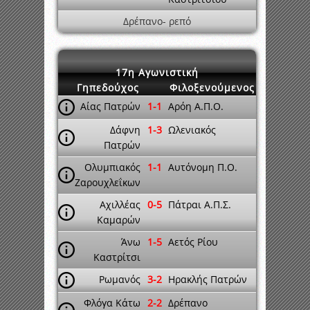
Δρέπανο- ρεπό
17η Αγωνιστική
Γηπεδούχος
Φιλοξενούμενος
Αίας Πατρών
1-1
Αρόη Α.Π.Ο.
Δάφνη
1-3
Ωλενιακός
Πατρών
Ολυμπιακός
1-1
Αυτόνομη Π.Ο.
Ζαρουχλεΐκων
Αχιλλέας
0-5
Πάτραι Α.Π.Σ.
Καμαρών
Άνω
1-5
Αετός Ρίου
Καστρίτσι
Ρωμανός
3-2
Ηρακλής Πατρών
Φλόγα Κάτω
2-2
Δρέπανο