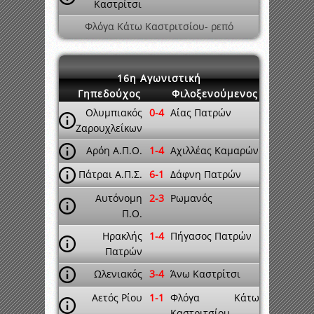
Καστρίτσι
Φλόγα Κάτω Καστριτσίου- ρεπό
16η Αγωνιστική
Γηπεδούχος
Φιλοξενούμενος
Ολυμπιακός
0-4
Αίας Πατρών
Ζαρουχλεΐκων
Αρόη Α.Π.Ο.
1-4
Αχιλλέας Καμαρών
Πάτραι Α.Π.Σ.
6-1
Δάφνη Πατρών
Αυτόνομη
2-3
Ρωμανός
Π.Ο.
Ηρακλής
1-4
Πήγασος Πατρών
Πατρών
Ωλενιακός
3-4
Άνω Καστρίτσι
Αετός Ρίου
1-1
Φλόγα Κάτω
Καστριτσίου