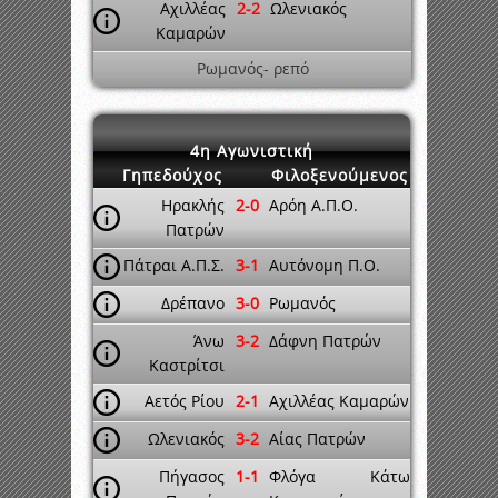
Αχιλλέας
2-2
Ωλενιακός
Καμαρών
Ρωμανός- ρεπό
4η Αγωνιστική
Γηπεδούχος
Φιλοξενούμενος
Ηρακλής
2-0
Αρόη Α.Π.Ο.
Πατρών
Πάτραι Α.Π.Σ.
3-1
Αυτόνομη Π.Ο.
Δρέπανο
3-0
Ρωμανός
Άνω
3-2
Δάφνη Πατρών
Καστρίτσι
Αετός Ρίου
2-1
Αχιλλέας Καμαρών
Ωλενιακός
3-2
Αίας Πατρών
Πήγασος
1-1
Φλόγα Κάτω