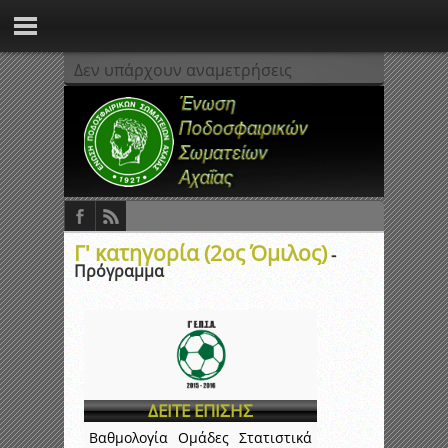
Δεν υπάρχουν αναμετρήσεις
Γ' κατηγορία (2ος Όμιλος)
-
Πρόγραμμα
ΔΕΙΤΕ ΕΠΙΣΗΣ
Βαθμολογία
Ομάδες
Στατιστικά