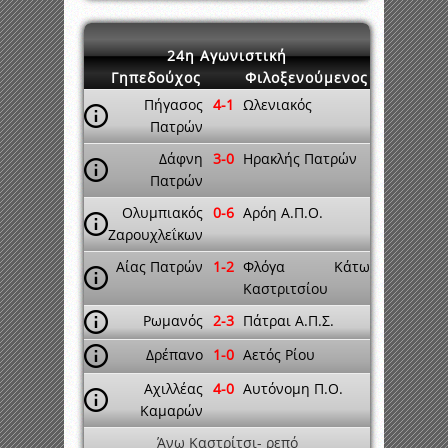
24η Αγωνιστική
Γηπεδούχος
Φιλοξενούμενος
Πήγασος
4-1
Ωλενιακός
Πατρών
Δάφνη
3-0
Ηρακλής Πατρών
Πατρών
Ολυμπιακός
0-6
Αρόη Α.Π.Ο.
Ζαρουχλεΐκων
Αίας Πατρών
1-2
Φλόγα Κάτω
Καστριτσίου
Ρωμανός
2-3
Πάτραι Α.Π.Σ.
Δρέπανο
1-0
Αετός Ρίου
Αχιλλέας
4-0
Αυτόνομη Π.Ο.
Καμαρών
Άνω Καστρίτσι- ρεπό