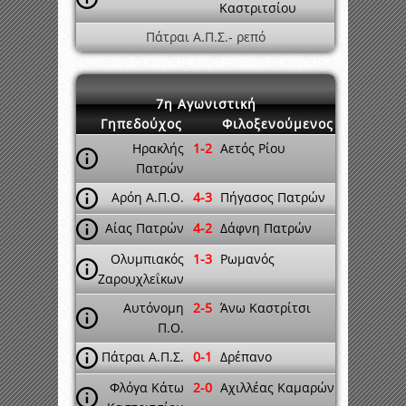
Καστριτσίου
Πάτραι Α.Π.Σ.- ρεπό
7η Αγωνιστική
Γηπεδούχος
Φιλοξενούμενος
Ηρακλής
1-2
Αετός Ρίου
Πατρών
Αρόη Α.Π.Ο.
4-3
Πήγασος Πατρών
Αίας Πατρών
4-2
Δάφνη Πατρών
Ολυμπιακός
1-3
Ρωμανός
Ζαρουχλεΐκων
Αυτόνομη
2-5
Άνω Καστρίτσι
Π.Ο.
Πάτραι Α.Π.Σ.
0-1
Δρέπανο
Φλόγα Κάτω
2-0
Αχιλλέας Καμαρών