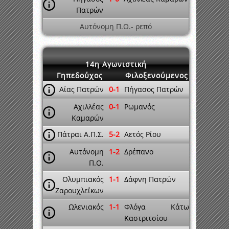
Πατρών
Αυτόνομη Π.Ο.- ρεπό
14η Αγωνιστική
Γηπεδούχος
Φιλοξενούμενος
Αίας Πατρών
0-1
Πήγασος Πατρών
Αχιλλέας
0-1
Ρωμανός
Καμαρών
Πάτραι Α.Π.Σ.
5-2
Αετός Ρίου
Αυτόνομη
1-2
Δρέπανο
Π.Ο.
Ολυμπιακός
1-1
Δάφνη Πατρών
Ζαρουχλεΐκων
Ωλενιακός
1-1
Φλόγα Κάτω
Καστριτσίου