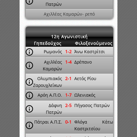
Πατρών
Αχιλλέας Καμαρών- ρεπό
12η Αγωνιστική
Γηπεδούχος
Φιλοξενούμενος
Ρωμανός
1-2
Άνω Καστρίτσι
Αχιλλέας
1-4
Δρέπανο
Καμαρών
Ολυμπιακός
2-1
Αετός Ρίου
Ζαρουχλεΐκων
Αρόη Α.Π.Ο.
1-7
Ωλενιακός
Δάφνη
2-5
Πήγασος Πατρών
Πατρών
Πάτραι Α.Π.Σ.
0-1
Φλόγα Κάτω
Καστριτσίου