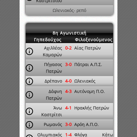
Καστριτσίου
Ωλενιακός- ρεπό
8η Αγωνιστική
Γηπεδούχος
Φιλοξενούμενος
Αχιλλέας
0-2
Αίας Πατρών
Καμαρών
Πήγασος
3-0
Πάτραι Α.Π.Σ.
Πατρών
Δρέπανο
4-0
Ωλενιακός
Δάφνη
4-3
Αυτόνομη Π.Ο.
Πατρών
Άνω
4-1
Ηρακλής Πατρών
Καστρίτσι
Ρωμανός
3-0
Αρόη Α.Π.Ο.
Ολυμπιακός
1-4
Φλόγα Κάτω