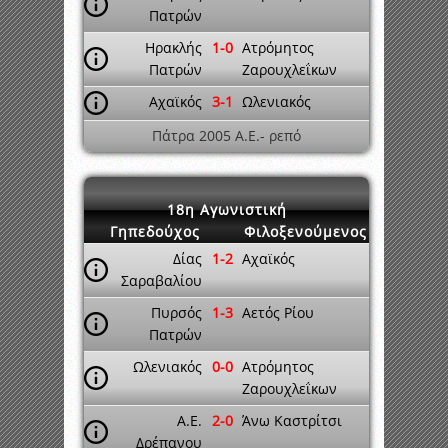
Πατρών
Ηρακλής
1-0
Ατρόμητος
Πατρών
Ζαρουχλεΐκων
Αχαϊκός
3-1
Ωλενιακός
Πάτρα 2005 A.E.- ρεπό
18η Αγωνιστική
Γηπεδούχος
Φιλοξενούμενος
Δίας
1-2
Αχαϊκός
Σαραβαλίου
Πυρσός
1-3
Αετός Ρίου
Πατρών
Ωλενιακός
0-0
Ατρόμητος
Ζαρουχλεΐκων
A.E.
2-0
Άνω Καστρίτσι
Δρέπανου