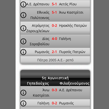
A.E. Δρέπανου
5-1
Αετός Ρίου
Εθνικός
5-1
Άνω Καστρίτσι
Πολύτεκνος
Ατρόμητος
0-2
Ηρακλής Πατρών
Ζαρουχλεΐκων
Δίας
4-0
Γαλήνη
Σαραβαλίου
Ρωμανός
2-1
Πυρσός Πατρών
Πάτρα 2005 A.E.- ρεπό
5η Αγωνιστική
Γηπεδούχος
Φιλοξενούμενος
Άνω
0-3
A.E. Δρέπανου
Καστρίτσι
Γαλήνη
0-2
Ρωμανός