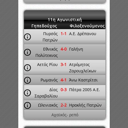
11η Αγωνιστική
Γηπεδούχος
Φιλοξενούμενος
Πυρσός
1-1
A.E. Δρέπανου
Πατρών
Εθνικός
4-0
Γαλήνη
Πολύτεκνος
Αετός Ρίου
3-1
Ατρόμητος
Ζαρουχλεΐκων
Ρωμανός
4-1
Άνω Καστρίτσι
Δίας
0-3
Πάτρα 2005 A.E.
Σαραβαλίου
Ωλενιακός
2-2
Ηρακλής Πατρών
Αχαϊκός- ρεπό