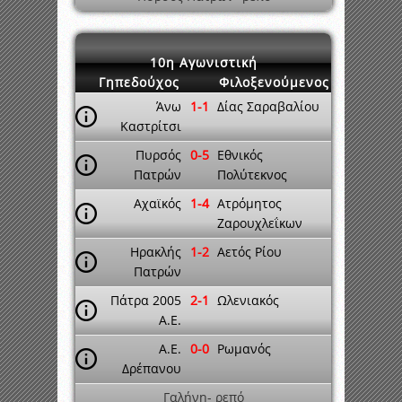
10η Αγωνιστική
Γηπεδούχος
Φιλοξενούμενος
Άνω
1-1
Δίας Σαραβαλίου
Καστρίτσι
Πυρσός
0-5
Εθνικός
Πατρών
Πολύτεκνος
Αχαϊκός
1-4
Ατρόμητος
Ζαρουχλεΐκων
Ηρακλής
1-2
Αετός Ρίου
Πατρών
Πάτρα 2005
2-1
Ωλενιακός
A.E.
A.E.
0-0
Ρωμανός
Δρέπανου
Γαλήνη- ρεπό