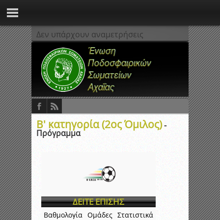
Δεν υπάρχουν αναμετρήσεις
Β' κατηγορία (2ος Όμιλος)
-
Πρόγραμμα
ΔΕΙΤΕ ΕΠΙΣΗΣ
Βαθμολογία
Ομάδες
Στατιστικά