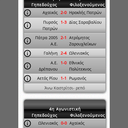
Γηπεδούχος
Φιλοξενούμενος
Αχαϊκός
2-0
Ηρακλής Πατρών
Πυρσός
1-3
Δίας Σαραβαλίου
Πατρών
Πάτρα 2005
2-1
Ατρόμητος
A.E.
Ζαρουχλεΐκων
Γαλήνη
2-4
Ωλενιακός
A.E.
1-0
Εθνικός
Δρέπανου
Πολύτεκνος
Αετός Ρίου
1-1
Ρωμανός
Άνω Καστρίτσι- ρεπό
4η Αγωνιστική
Γηπεδούχος
Φιλοξενούμενος
Ωλενιακός
0-0
Αχαϊκός