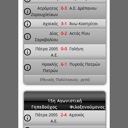
Ατρόμητος
0-3
A.E. Δρέπανου
Ζαρουχλεΐκων
Αχαϊκός
3-1
Άνω Καστρίτσι
Δίας
0-2
Αετός Ρίου
Σαραβαλίου
Πάτρα 2005
0-0
Γαλήνη
A.E.
Ηρακλής
6-1
Πυρσός Πατρών
Πατρών
Εθνικός Πολύτεκνος- ρεπό
15η Αγωνιστική
Γηπεδούχος
Φιλοξενούμενος
Πάτρα 2005
2-4
Αχαϊκός
A.E.