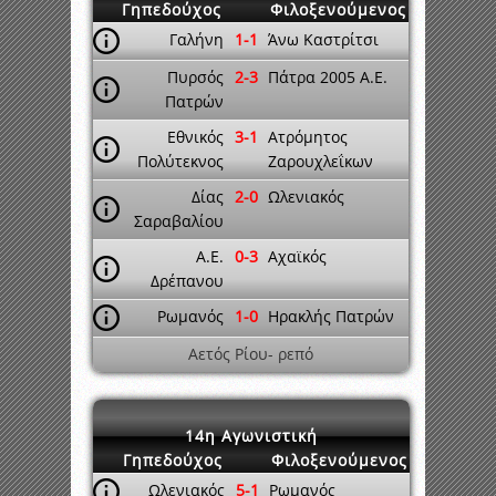
Γηπεδούχος
Φιλοξενούμενος
Γαλήνη
1-1
Άνω Καστρίτσι
Πυρσός
2-3
Πάτρα 2005 A.E.
Πατρών
Εθνικός
3-1
Ατρόμητος
Πολύτεκνος
Ζαρουχλεΐκων
Δίας
2-0
Ωλενιακός
Σαραβαλίου
A.E.
0-3
Αχαϊκός
Δρέπανου
Ρωμανός
1-0
Ηρακλής Πατρών
Αετός Ρίου- ρεπό
14η Αγωνιστική
Γηπεδούχος
Φιλοξενούμενος
Ωλενιακός
5-1
Ρωμανός