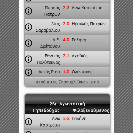
Πυρσός
2-2
Άνω Καστρίτσι
Πατρών
Δίας
2-0
Ηρακλής Πατρών
Σαραβαλίου
A.E.
4-0
Γαλήνη
Δρέπανου
Εθνικός
2-1
Αχαϊκός
Πολύτεκνος
Αετός Ρίου
1-0
Ωλενιακός
Ατρόμητος Ζαρουχλεΐκων- ρεπό
26η Αγωνιστική
Γηπεδούχος
Φιλοξενούμενος
Άνω
5-2
Γαλήνη
Καστρίτσι