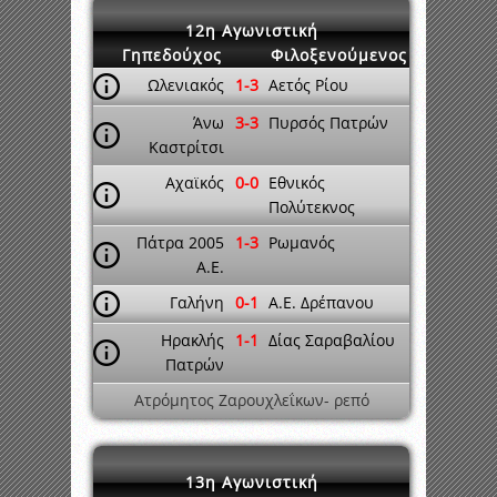
12η Αγωνιστική
Γηπεδούχος
Φιλοξενούμενος
Ωλενιακός
1-3
Αετός Ρίου
Άνω
3-3
Πυρσός Πατρών
Καστρίτσι
Αχαϊκός
0-0
Εθνικός
Πολύτεκνος
Πάτρα 2005
1-3
Ρωμανός
A.E.
Γαλήνη
0-1
A.E. Δρέπανου
Ηρακλής
1-1
Δίας Σαραβαλίου
Πατρών
Ατρόμητος Ζαρουχλεΐκων- ρεπό
13η Αγωνιστική