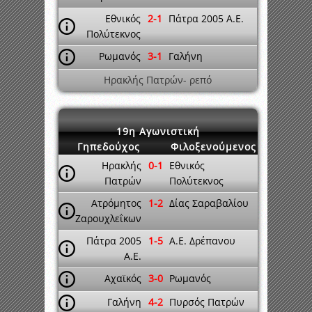
Εθνικός
2-1
Πάτρα 2005 A.E.
Πολύτεκνος
Ρωμανός
3-1
Γαλήνη
Ηρακλής Πατρών- ρεπό
19η Αγωνιστική
Γηπεδούχος
Φιλοξενούμενος
Ηρακλής
0-1
Εθνικός
Πατρών
Πολύτεκνος
Ατρόμητος
1-2
Δίας Σαραβαλίου
Ζαρουχλεΐκων
Πάτρα 2005
1-5
A.E. Δρέπανου
A.E.
Αχαϊκός
3-0
Ρωμανός
Γαλήνη
4-2
Πυρσός Πατρών