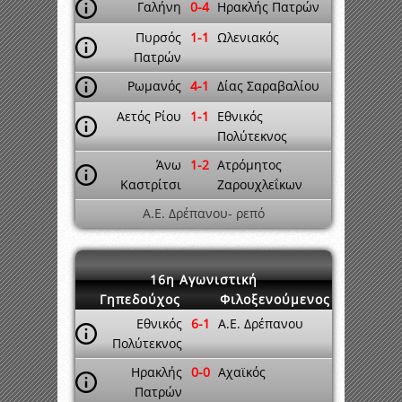
Γαλήνη
0-4
Ηρακλής Πατρών
Πυρσός
1-1
Ωλενιακός
Πατρών
Ρωμανός
4-1
Δίας Σαραβαλίου
Αετός Ρίου
1-1
Εθνικός
Πολύτεκνος
Άνω
1-2
Ατρόμητος
Καστρίτσι
Ζαρουχλεΐκων
A.E. Δρέπανου- ρεπό
16η Αγωνιστική
Γηπεδούχος
Φιλοξενούμενος
Εθνικός
6-1
A.E. Δρέπανου
Πολύτεκνος
Ηρακλής
0-0
Αχαϊκός
Πατρών