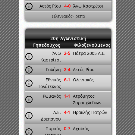
Αετός Ρίου
4-0
Άνω Καστρίτσι
Ωλενιακός- ρεπό
20η Αγωνιστική
Γηπεδούχος
Φιλοξενούμενος
Άνω
2-5
Πάτρα 2005 A.E.
Καστρίτσι
Γαλήνη
2-4
Αετός Ρίου
Εθνικός
6-1
Ωλενιακός
Πολύτεκνος
Ρωμανός
1-1
Ατρόμητος
Ζαρουχλεΐκων
A.E.
4-1
Ηρακλής Πατρών
Δρέπανου
Πυρσός
0-7
Αχαϊκός