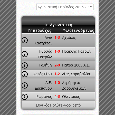
1η Αγωνιστική
Γηπεδούχος
Φιλοξενούμενος
Άνω
1-3
Αχαϊκός
Καστρίτσι
Πυρσός
1-0
Ηρακλής Πατρών
Πατρών
Γαλήνη
2-0
Πάτρα 2005 A.E.
Αετός Ρίου
1-2
Δίας Σαραβαλίου
A.E.
1-0
Ατρόμητος
Δρέπανου
Ζαρουχλεΐκων
Ρωμανός
4-3
Ωλενιακός
Εθνικός Πολύτεκνος- ρεπό