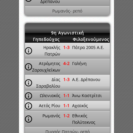
Δρέπανου
Ρωμανός- ρεπό
9η Αγωνιστική
Γηπεδούχος
Φιλοξενούμενος
Ηρακλής
1-3
Πάτρα 2005 A.E.
Πατρών
Ατρόμητος
4-2
Γαλήνη
Ζαρουχλεΐκων
Δίας
1-3
A.E. Δρέπανου
Σαραβαλίου
Ωλενιακός
1-1
Άνω Καστρίτσι
Αετός Ρίου
1-1
Αχαϊκός
Ρωμανός
1-2
Εθνικός
Πολύτεκνος
Πυρσός Πατρών- ρεπό