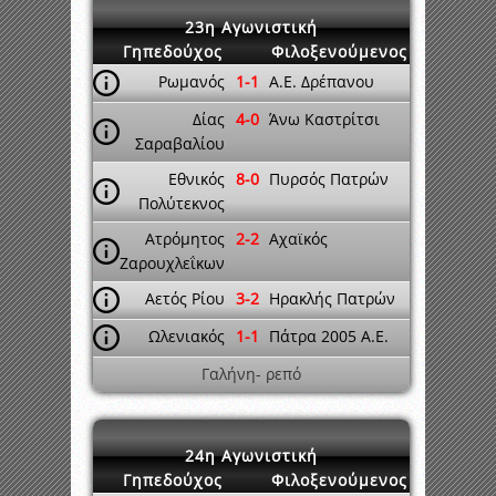
23η Αγωνιστική
Γηπεδούχος
Φιλοξενούμενος
Ρωμανός
1-1
A.E. Δρέπανου
Δίας
4-0
Άνω Καστρίτσι
Σαραβαλίου
Εθνικός
8-0
Πυρσός Πατρών
Πολύτεκνος
Ατρόμητος
2-2
Αχαϊκός
Ζαρουχλεΐκων
Αετός Ρίου
3-2
Ηρακλής Πατρών
Ωλενιακός
1-1
Πάτρα 2005 A.E.
Γαλήνη- ρεπό
24η Αγωνιστική
Γηπεδούχος
Φιλοξενούμενος