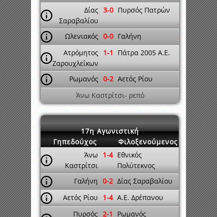
Δίας
3-0
Πυρσός Πατρών
Σαραβαλίου
Ωλενιακός
0-0
Γαλήνη
Ατρόμητος
1-1
Πάτρα 2005 A.E.
Ζαρουχλεΐκων
Ρωμανός
0-2
Αετός Ρίου
Άνω Καστρίτσι- ρεπό
17η Αγωνιστική
Γηπεδούχος
Φιλοξενούμενος
Άνω
1-4
Εθνικός
Καστρίτσι
Πολύτεκνος
Γαλήνη
0-2
Δίας Σαραβαλίου
Αετός Ρίου
1-4
A.E. Δρέπανου
Πυρσός
2-1
Ρωμανός