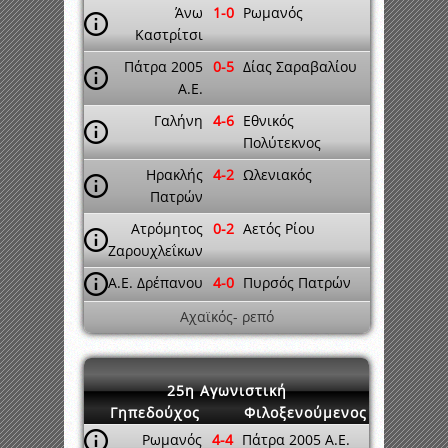
Άνω
1-0
Ρωμανός
Καστρίτσι
Πάτρα 2005
0-5
Δίας Σαραβαλίου
A.E.
Γαλήνη
4-6
Εθνικός
Πολύτεκνος
Ηρακλής
4-2
Ωλενιακός
Πατρών
Ατρόμητος
0-2
Αετός Ρίου
Ζαρουχλεΐκων
A.E. Δρέπανου
4-0
Πυρσός Πατρών
Αχαϊκός- ρεπό
25η Αγωνιστική
Γηπεδούχος
Φιλοξενούμενος
Ρωμανός
4-4
Πάτρα 2005 A.E.