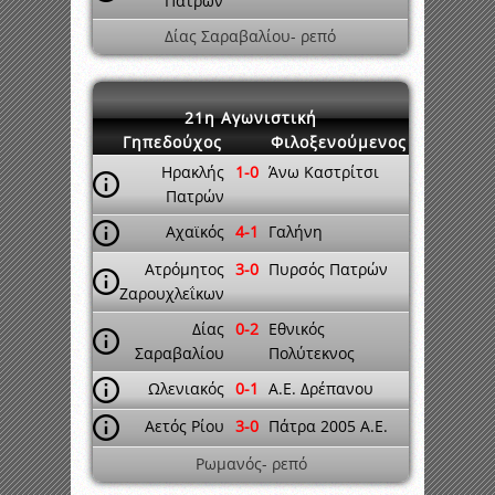
Πατρών
Δίας Σαραβαλίου- ρεπό
21η Αγωνιστική
Γηπεδούχος
Φιλοξενούμενος
Ηρακλής
1-0
Άνω Καστρίτσι
Πατρών
Αχαϊκός
4-1
Γαλήνη
Ατρόμητος
3-0
Πυρσός Πατρών
Ζαρουχλεΐκων
Δίας
0-2
Εθνικός
Σαραβαλίου
Πολύτεκνος
Ωλενιακός
0-1
A.E. Δρέπανου
Αετός Ρίου
3-0
Πάτρα 2005 A.E.
Ρωμανός- ρεπό