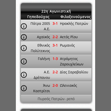
22η Αγωνιστική
Γηπεδούχος
Φιλοξενούμενος
Πάτρα 2005
3-1
Ηρακλής Πατρών
A.E.
Αχαϊκός
2-2
Αετός Ρίου
Εθνικός
3-1
Ρωμανός
Πολύτεκνος
Γαλήνη
1-3
Ατρόμητος
Ζαρουχλεΐκων
A.E.
2-2
Δίας Σαραβαλίου
Δρέπανου
Άνω
2-0
Ωλενιακός
Καστρίτσι
Πυρσός Πατρών- ρεπό