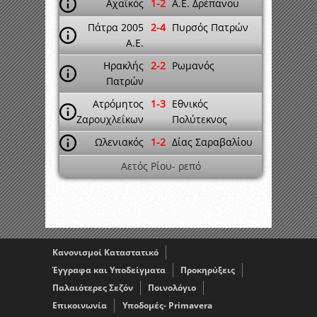
Αχαϊκός
1-2
A.E. Δρέπανου
Πάτρα 2005
2-4
Πυρσός Πατρών
A.E.
Ηρακλής
2-2
Ρωμανός
Πατρών
Ατρόμητος
1-3
Εθνικός
Ζαρουχλεΐκων
Πολύτεκνος
Ωλενιακός
1-2
Δίας Σαραβαλίου
Αετός Ρίου- ρεπό
Κανονισμοί Καταστατικό
Έγγραφα και Υποδείγματα
Προκηρύξεις
Παλαιότερες Σεζόν
Ποινολόγιο
Επικοινωνία
Υποδομές- Primavera