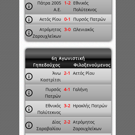
Πάτρα 2005
1-2
Εθνικός
A.E.
Πολύτεκνος
Αετός Ρίου
0-1
Πυρσός Πατρών
Ατρόμητος
3-0
Ωλενιακός
Ζαρουχλεΐκων
6η Αγωνιστική
Γηπεδούχος
Φιλοξενούμενος
Άνω
2-1
Αετός Ρίου
Καστρίτσι
Πυρσός
4-1
Γαλήνη
Πατρών
Εθνικός
3-2
Ηρακλής Πατρών
Πολύτεκνος
Δίας
2-2
Ατρόμητος
Σαραβαλίου
Ζαρουχλεΐκων