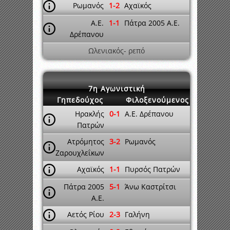
Ρωμανός
1-2
Αχαϊκός
A.E.
1-1
Πάτρα 2005 A.E.
Δρέπανου
Ωλενιακός- ρεπό
7η Αγωνιστική
Γηπεδούχος
Φιλοξενούμενος
Ηρακλής
0-1
A.E. Δρέπανου
Πατρών
Ατρόμητος
3-2
Ρωμανός
Ζαρουχλεΐκων
Αχαϊκός
1-1
Πυρσός Πατρών
Πάτρα 2005
5-1
Άνω Καστρίτσι
A.E.
Αετός Ρίου
2-3
Γαλήνη