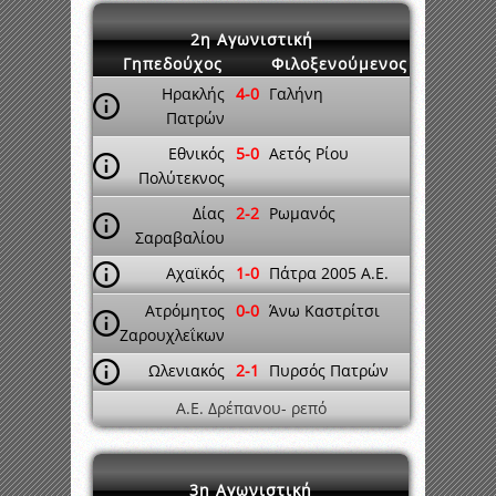
2η Αγωνιστική
Γηπεδούχος
Φιλοξενούμενος
Ηρακλής
4-0
Γαλήνη
Πατρών
Εθνικός
5-0
Αετός Ρίου
Πολύτεκνος
Δίας
2-2
Ρωμανός
Σαραβαλίου
Αχαϊκός
1-0
Πάτρα 2005 A.E.
Ατρόμητος
0-0
Άνω Καστρίτσι
Ζαρουχλεΐκων
Ωλενιακός
2-1
Πυρσός Πατρών
A.E. Δρέπανου- ρεπό
3η Αγωνιστική