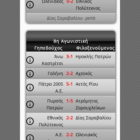
Ωλενιακός
0-2
Εθνικός
Πολύτεκνος
Δίας Σαραβαλίου- ρεπό
8η Αγωνιστική
Γηπεδούχος
Φιλοξενούμενος
Άνω
3-1
Ηρακλής Πατρών
Καστρίτσι
Γαλήνη
2-2
Αχαϊκός
Πάτρα 2005
5-1
Αετός Ρίου
A.E.
Πυρσός
1-5
Ατρόμητος
Πατρών
Ζαρουχλεΐκων
Εθνικός
2-2
Δίας Σαραβαλίου
Πολύτεκνος
A.E.
2-2
Ωλενιακός