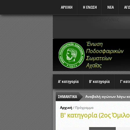
ΑΡΧΙΚΗ
Η ΕΝΩΣΗ
ΝΕΑ
ΑΓΩ
Δεν υπάρχουν αναμετρήσεις
Α' κατηγορία
Β' κατηγορία
Γ' κα
ΣΗΜΑΝΤΙΚΑ
Ώρες έναρξης αγώνων Π
Αποτελέσματα επαναληπτ
Αρχική
/
Πρόγραμμα
Β' κατηγορία (2ος Όμιλο
Κλήρωση Β’ Φάσης Κυπέλ
Αποτελέσματα γραπτών ε