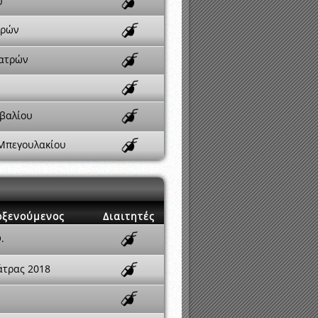
υ
τρών
ατρών
αβαλίου
Μπεγουλακίου
οξενούμενος
Διαιτητές
.
άτρας 2018