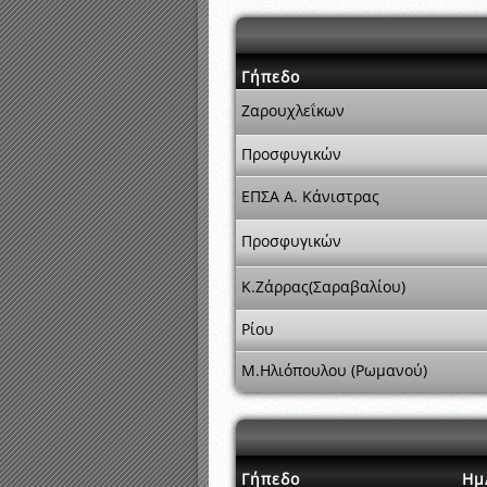
Γήπεδο
Ζαρουχλεΐκων
Προσφυγικών
ΕΠΣΑ Α. Κάνιστρας
Προσφυγικών
Κ.Ζάρρας(Σαραβαλίου)
Ρίου
Μ.Ηλιόπουλου (Ρωμανού)
Γήπεδο
Ημ