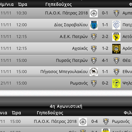
Ημ/νια
Ώρα
Γηπεδούχος
Φ
11/11
10:30
Π.Α.Ο.Κ. Πάτρας 2018
0-1
Αμπε
11/11
12:00
Δίας Σαραβαλίου
1-1
Πατ
11/11
12:15
Α.Ε.Κ. Πατρών
2-2
Αετό
11/11
12:15
Αχαϊκός
1-2
Αρόη
11/11
15:00
Πυρσός Πατρών
4-1
Θέα
11/11
15:00
Πήγασος Μπεγουλακίου
1-1
Εθνι
21/11
15:00
Ρωμανός
0-2
Ψηλ
4η Αγωνιστική
νια
Ώρα
Γηπεδούχος
Φιλ
/11
15:00
Π.Α.Ο.Κ. Πάτρας 2018
0-4
Ρωμανός