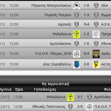
/12
15:00
Πήγασος Μπεγουλακίου
1-0
Θέα
/12
12:00
Πυρσός Πατρών
1-3
Ρωμα
/12
12:00
Αχαϊκός
3-4
Α.Ε.Κ
/12
12:00
Ψηλαλώνια
1-2
Πατρ
/12
15:00
Αμπελόκηποι
1-5
Εθνικ
/12
15:00
Π.Α.Ο.Κ. Πάτρας 2018
0-4
Αρόη 
/12
15:00
Δίας Σαραβαλίου
2-0
Αετός
9η Αγωνιστική
Ημ/νια
Ώρα
Γηπεδούχος
Φιλ
23/12
12:00
Ψηλαλώνια
3-1
Αμπελόκη
23/12
12:00
Εθνικός Πολύτεκνος
2-0
Π.Α.Ο.Κ. 