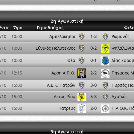
2η Αγωνιστική
/νια
Ώρα
Γηπεδούχος
Φιλ
/10
10:00
Αμπελόκηποι
1-3
Ρωμανός
/10
10:00
Εθνικός Πολύτεκνος
0-2
Ψηλαλώνι
/10
10:00
Θέα
0-1
Δίας Σαρα
/10
12:15
Αρόη Α.Π.Ο.
2-2
Πήγασος Μ
/10
15:00
Α.Ε.Κ. Πατρών
3-0
Πυρσός Πα
/10
15:00
Αετός Ρίου
5-3
Αχαϊκός
/10
15:00
Πατρεύς
2-0
Π.Α.Ο.Κ. Π
3η Αγωνιστική