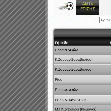
Καταρτισμός ομάδων ανα
ΔΕΙΤΕ
ΕΠΙΣΗΣ
Κληρώσεις Πρωταθλημάτω
Αναβολή αγώνων λόγω κ
Γήπεδο
Προσφυγικών
Κ.Ζάρρας(Σαραβαλίου)
Κ.Ζάρρας(Σαραβαλίου)
Ρίου
Προσφυγικών
ΕΠΣΑ Α. Κάνιστρας
Μ.Ηλιόπουλου (Ρωμανού)