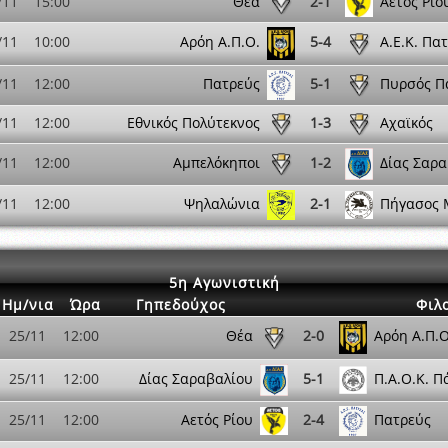
/11
15:00
Θέα
2-1
Αετός Ρίο
/11
10:00
Αρόη Α.Π.Ο.
5-4
Α.Ε.Κ. Πα
/11
12:00
Πατρεύς
5-1
Πυρσός Π
/11
12:00
Εθνικός Πολύτεκνος
1-3
Αχαϊκός
/11
12:00
Αμπελόκηποι
1-2
Δίας Σαρ
/11
12:00
Ψηλαλώνια
2-1
Πήγασος 
5η Αγωνιστική
Ημ/νια
Ώρα
Γηπεδούχος
Φιλ
25/11
12:00
Θέα
2-0
Αρόη Α.Π.Ο
25/11
12:00
Δίας Σαραβαλίου
5-1
Π.Α.Ο.Κ. Π
25/11
12:00
Αετός Ρίου
2-4
Πατρεύς