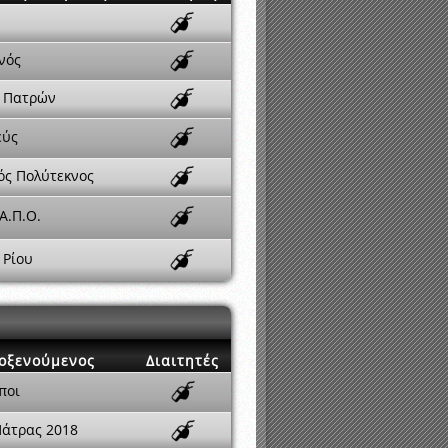
νός
. Πατρών
εύς
ός Πολύτεκνος
Α.Π.Ο.
 Ρίου
οξενούμενος
Διαιτητές
ποι
Πάτρας 2018