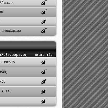
λύτεκνος
οι
α
πεγουλακίου
ιλοξενούμενος
Διαιτητές
Κ. Πατρών
ανός
κός
 Α.Π.Ο.