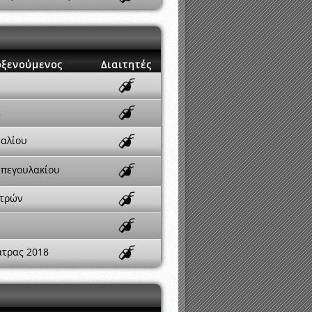
οξενούμενος
Διαιτητές
α
βαλίου
πεγουλακίου
τρών
άτρας 2018