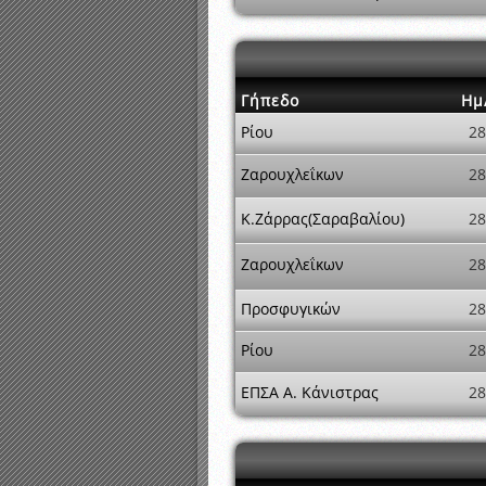
Γήπεδο
Ημ
Ρίου
28
Ζαρουχλεΐκων
28
Κ.Ζάρρας(Σαραβαλίου)
28
Ζαρουχλεΐκων
28
Προσφυγικών
28
Ρίου
28
ΕΠΣΑ Α. Κάνιστρας
28