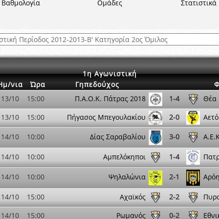
 όμιλο
Βαθμολογία
Ομάδες
Στατιστικά
ν και Κυπέλλου 2015-2016
αιρικών συνθηκών
1η Αγωνιστική
Ημ/νια
Ώρα
Γηπεδούχος
Φ
13/10
15:00
Π.Α.Ο.Κ. Πάτρας 2018
1-4
Θέα
13/10
15:00
Πήγασος Μπεγουλακίου
2-0
Αετό
14/10
10:00
Δίας Σαραβαλίου
3-0
Α.Ε.
14/10
10:00
Αμπελόκηποι
1-4
Πατ
14/10
10:00
Ψηλαλώνια
2-1
Αρόη
14/10
15:00
Αχαϊκός
2-2
Πυρ
14/10
15:00
Ρωμανός
0-2
Εθνι