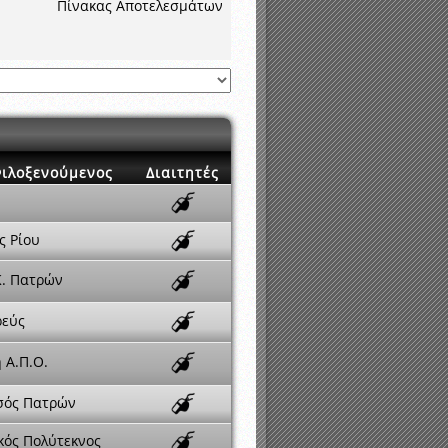
Πίνακας Αποτελεσμάτων
ιλοξενούμενος
Διαιτητές
ς Ρίου
Κ. Πατρών
ρεύς
 Α.Π.Ο.
σός Πατρών
κός Πολύτεκνος