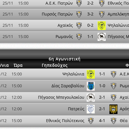
25/11
15:00
Α.Ε.Κ. Πατρών
2-2
Εθνικός Πο
25/11
15:00
Πυρσός Πατρών
3-2
Αμπελόκηπ
25/11
15:00
Αχαϊκός
0-2
Ψηλαλώνι
25/11
15:00
Ρωμανός
1-1
Πήγασος Μ
6η Αγωνιστική
/νια
Ώρα
Γηπεδούχος
Φ
1/12
15:00
Ψηλαλώνια
1-1
Α.Ε.
1/12
15:00
Δίας Σαραβαλίου
1-0
Ρωμ
2/12
12:00
Πήγασος Μπεγουλακίου
2-1
Αχαϊ
2/12
12:00
Πατρεύς
2-1
Αρόη
9/12
15:00
Εθνικός Πολύτεκνος
4-1
Θέα