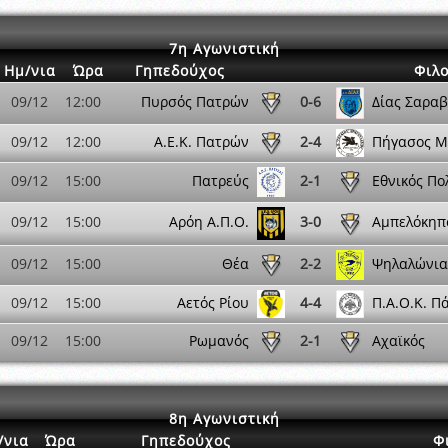
7η Αγωνιστική
Ημ/νια
Ώρα
Γηπεδούχος
Φιλ
09/12
12:00
Πυρσός Πατρών
0-6
Δίας Σαραβ
09/12
12:00
Α.Ε.Κ. Πατρών
2-4
Πήγασος Μ
09/12
15:00
Πατρεύς
2-1
Εθνικός Πο
09/12
15:00
Αρόη Α.Π.Ο.
3-0
Αμπελόκηπ
09/12
15:00
Θέα
2-2
Ψηλαλώνια
09/12
15:00
Αετός Ρίου
4-4
Π.Α.Ο.Κ. Π
09/12
15:00
Ρωμανός
2-1
Αχαϊκός
8η Αγωνιστική
/νια
Ώρα
Γηπεδούχος
Φ