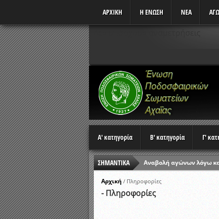
ΑΡΧΙΚΗ
Η ΕΝΩΣΗ
ΝΕΑ
ΑΓΩ
Δεν υπάρχουν αναμετρήσεις
Α' κατηγορία
Β' κατηγορία
Γ' κα
ΣΗΜΑΝΤΙΚΑ
Αναβολή αγώνων λόγω κ
Ώρες έναρξης αγώνων Π
Αρχική
/
Πληροφορίες
- Πληροφορίες
Αποτελέσματα επαναληπτ
Κλήρωση Β’ Φάσης Κυπέλ