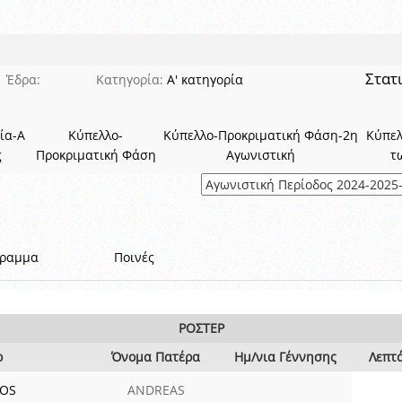
 όμιλο
ν και Κυπέλλου 2015-2016
Στατ
Έδρα:
Κατηγορία:
Α' κατηγορία
ία-Α
Κύπελλο-
Κύπελλο-Προκριματική Φάση-2η
Κύπε
ς
Προκριματική Φάση
Αγωνιστική
τ
γραμμα
Ποινές
ΡΟΣΤΕΡ
ο
Όνομα Πατέρα
Ημ/νια Γέννησης
Λεπτ
TOS
ANDREAS