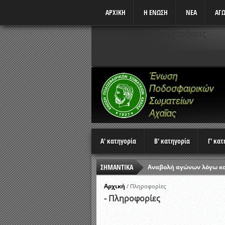
ΑΡΧΙΚΗ
Η ΕΝΩΣΗ
ΝΕΑ
ΑΓΩ
Δεν υπάρχουν αναμετρήσεις
Α' κατηγορία
Β' κατηγορία
Γ' κα
Αναβολή αγώνων λόγω κ
ΣΗΜΑΝΤΙΚΑ
Ώρες έναρξης αγώνων Π
Αποτελέσματα επαναληπτ
Αρχική
/
Πληροφορίες
- Πληροφορίες
Κλήρωση Β’ Φάσης Κυπέλ
Αποτελέσματα γραπτών ε