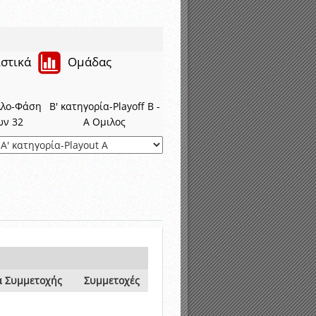
ιστικά
Ομάδας
λλο-Φάση
Β' κατηγορία-Playoff B -
ων 32
Α Ομιλος
ά Συμμετοχής
Συμμετοχές