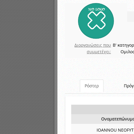
Καταρτισμός ομάδων ανα
Κληρώσεις Πρωταθλημάτω
Διοργανώσεις που
Β' κατηγορ
συμμετέχει:
Ομιλο
Ρόστερ
Πρό
Ονοματεπώνυμ
IOANNOU NEOFY