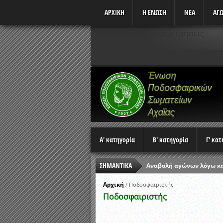
ΑΡΧΙΚΗ
Η ΕΝΩΣΗ
ΝΕΑ
ΑΓΩ
Δεν υπάρχουν αναμετρήσεις
Α' κατηγορία
Β' κατηγορία
Γ' κα
ΣΗΜΑΝΤΙΚΑ
Αναβολή αγώνων λόγω κ
Ώρες έναρξης αγώνων Π
Αρχική
/
Ποδοσφαιριστής
Ποδοσφαιριστής
Αποτελέσματα επαναληπτ
Κλήρωση Β’ Φάσης Κυπέλ