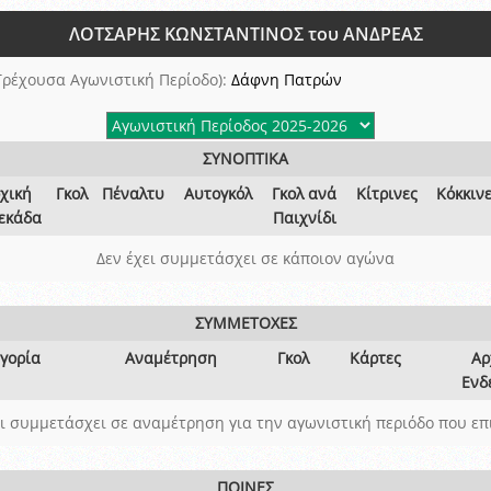
ξετάσεων Σεμιναρίου προεπιλογής Διαιτητών και Παρατηρητών ΕΠΣΑ αγω
ΛΟΤΣΑΡΗΣ ΚΩΝΣΤΑΝΤΙΝΟΣ του ΑΝΔΡΕΑΣ
 όμιλο
ν και Κυπέλλου 2015-2016
Τρέχουσα Αγωνιστική Περίοδο):
Δάφνη Πατρών
ΣΥΝΟΠΤΙΚΑ
χική
Γκολ
Πέναλτυ
Αυτογκόλ
Γκολ ανά
Κίτρινες
Κόκκιν
εκάδα
Παιχνίδι
Δεν έχει συμμετάσχει σε κάποιον αγώνα
ΣΥΜΜΕΤΟΧΕΣ
γορία
Αναμέτρηση
Γκολ
Κάρτες
Αρ
Ενδ
ει συμμετάσχει σε αναμέτρηση για την αγωνιστική περιόδο που επ
ΠΟΙΝΕΣ