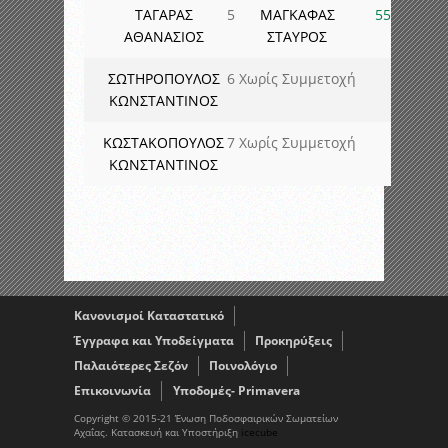
ΤΑΓΑΡΑΣ
5
ΜΑΓΚΑΦΑΣ
55
ΑΘΑΝΑΣΙΟΣ
ΣΤΑΥΡΟΣ
ΣΩΤΗΡΟΠΟΥΛΟΣ
6
Χωρίς Συμμετοχή
ΚΩΝΣΤΑΝΤΙΝΟΣ
ΚΩΣΤΑΚΟΠΟΥΛΟΣ
7
Χωρίς Συμμετοχή
ΚΩΝΣΤΑΝΤΙΝΟΣ
Κανονισμοί Καταστατικό
Έγγραφα και Υποδείγματα
Προκηρύξεις
Παλαιότερες Σεζόν
Ποινολόγιο
Επικοινωνία
Υποδομές- Primavera
Copyright © 2015-21 Ένωση Ποδοσφαιρικών Σωματείων
Αχαΐας. Κατασκευή και Υποστήριξη
icecube