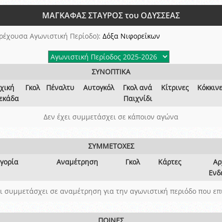
ξετάσεων Σεμιναρίου προεπιλογής Διαιτητών και Παρατηρητών ΕΠΣΑ αγω
ΜΑΓΚΑΦΑΣ ΣΤΑΥΡΟΣ του ΟΔΥΣΣΕΑΣ
 όμιλο
ν και Κυπέλλου 2015-2016
ρέχουσα Αγωνιστική Περίοδο):
Δόξα Νιφορεΐκων
ΣΥΝΟΠΤΙΚΑ
χική
Γκολ
Πέναλτυ
Αυτογκόλ
Γκολ ανά
Κίτρινες
Κόκκιν
εκάδα
Παιχνίδι
Δεν έχει συμμετάσχει σε κάποιον αγώνα
ΣΥΜΜΕΤΟΧΕΣ
γορία
Αναμέτρηση
Γκολ
Κάρτες
Αρ
Ενδ
ει συμμετάσχει σε αναμέτρηση για την αγωνιστική περιόδο που επ
ΠΟΙΝΕΣ