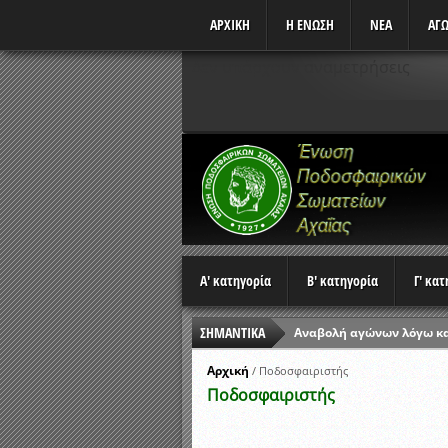
ΑΡΧΙΚΗ
Η ΕΝΩΣΗ
ΝΕΑ
ΑΓΩ
Δεν υπάρχουν αναμετρήσεις
Α' κατηγορία
Β' κατηγορία
Γ' κα
ΣΗΜΑΝΤΙΚΑ
Αναβολή αγώνων λόγω κ
Ώρες έναρξης αγώνων Π
Αρχική
/
Ποδοσφαιριστής
Ποδοσφαιριστής
Αποτελέσματα επαναληπτ
Κλήρωση Β’ Φάσης Κυπέλ