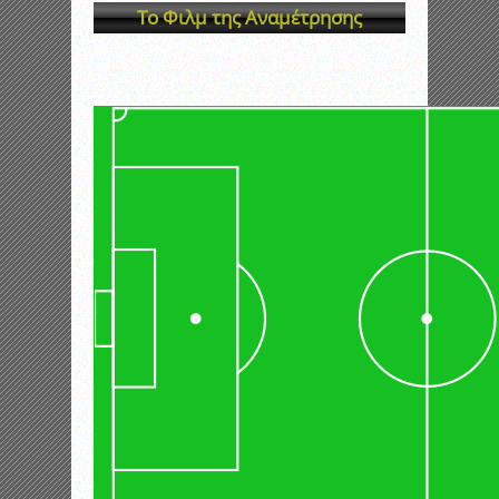
Το Φιλμ της Αναμέτρησης