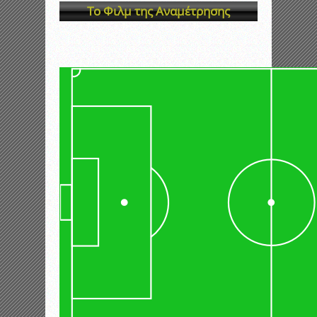
Το Φιλμ της Αναμέτρησης