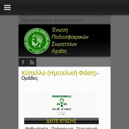
Δεν υπάρχουν αναμετρήσεις
Κύπελλο (Ημιτελική Φάση)
-
Ομάδες
ΔΕΙΤΕ ΕΠΙΣΗΣ
Βαθμολογία
Πρόγραμμα
Στατιστικά