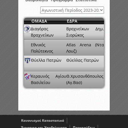
ΟΜΑΔΑ
ΕΔΡΑ
Διαγόρας
Βραχνεΐκων Δημ.
Βραχνεΐκων
Σιορώκος
Εθνικός
Atlas Arena (Ντα
Πολύτεκνος
Λουζ)
Θύελλα Πατρών
Θύελλας Πατρών
Κεραυνός Αγίου
Θ.Χρυσανθόπουλος
Βασιλείου
(Αγ.Βασ)
Κανονισμοί Καταστατικό
Έγγραφα και Υποδείγματα
Προκηρύξεις