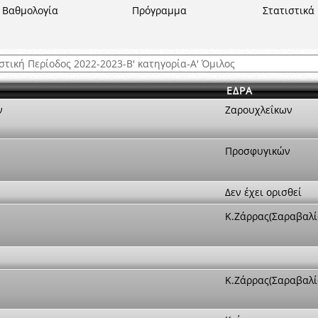
ξετάσεων Σεμιναρίου προεπιλογής Διαιτητών και Παρατηρητών ΕΠΣΑ αγω
Βαθμολογία
Πρόγραμμα
Στατιστικά
 όμιλο
ν και Κυπέλλου 2015-2016
ΕΔΡΑ
ν
Ζαρουχλεΐκων
Προσφυγικών
Δεν έχει ορισθεί
Κ.Ζάρρας(Σαραβαλί
Κ.Ζάρρας(Σαραβαλί