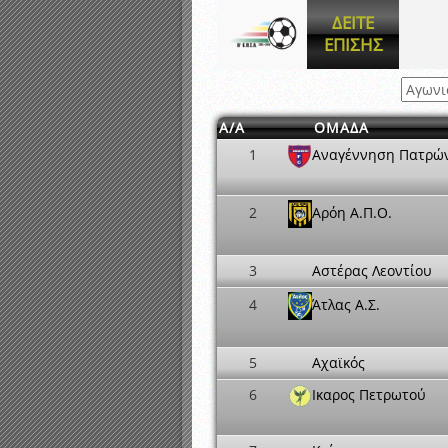
Αποτελέσματα γραπτών ε
ΔΕΙΤΕ
Καταρτισμός ομάδων ανα
ΕΠΙΣΗΣ
Κληρώσεις Πρωταθλημάτω
Α/Α
ΟΜΑΔΑ
1
Αναγέννηση Πατρώ
2
Αρόη Α.Π.Ο.
3
Αστέρας Λεοντίου
4
Άτλας Α.Σ.
5
Αχαϊκός
6
Ικαρος Πετρωτού