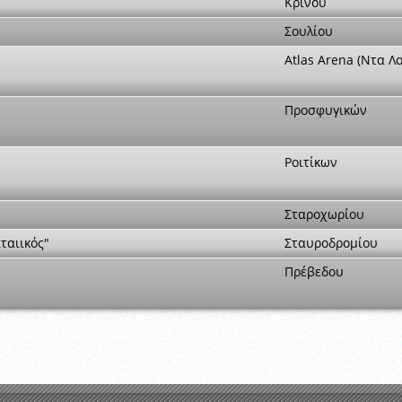
Κρίνου
Σουλίου
Atlas Arena (Ντα Λ
Προσφυγικών
Ροιτίκων
Σταροχωρίου
ιταιικός"
Σταυροδρομίου
Πρέβεδου