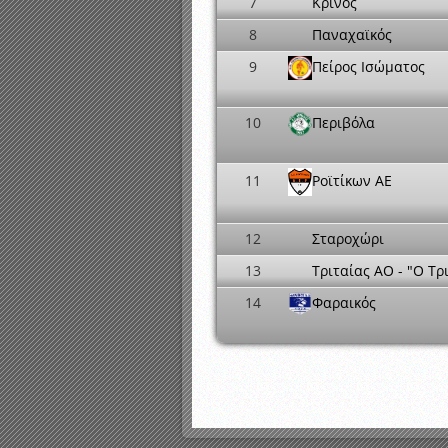
7
Κρίνος
8
Παναχαϊκός
9
Πείρος Ισώματος
10
Περιβόλα
11
Ροϊτίκων ΑΕ
12
Σταροχώρι
13
Τριταίας ΑΟ - "Ο Τρ
14
Φαραικός