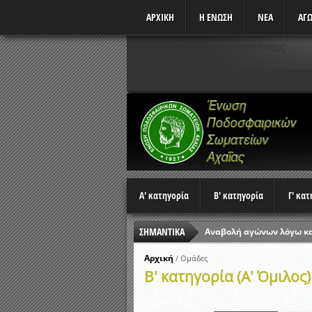
ΑΡΧΙΚΗ
Η ΕΝΩΣΗ
ΝΕΑ
ΑΓΩ
Δεν υπάρχουν αναμετρήσεις
Α' κατηγορία
Β' κατηγορία
Γ' κα
Αναβολή αγώνων λόγω κ
ΣΗΜΑΝΤΙΚΑ
Ώρες έναρξης αγώνων Π
Αρχική
/
Ομάδες
Αποτελέσματα επαναληπτ
Β' κατηγορία (Α' Όμιλος)
Κλήρωση Β’ Φάσης Κυπέλ