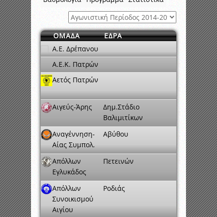
ΟΜΑΔΑ
ΕΔΡΑ
A.E. Δρέπανου
Α.Ε.Κ. Πατρών
Αετός Πατρών
Αιγεύς-Άρης
Δημ.Στάδιο
Βαλιμιτίκων
Αναγέννηση-
Αβύθου
Αίας Συμπολ.
Απόλλων
Πετεινών
Εγλυκάδος
Απόλλων
Ροδιάς
Συνοικισμού
Αιγίου