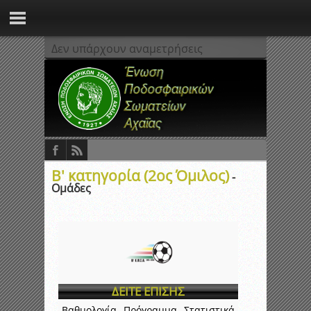
Δεν υπάρχουν αναμετρήσεις
Β' κατηγορία (2ος Όμιλος)
-
Ομάδες
ΔΕΙΤΕ ΕΠΙΣΗΣ
Βαθμολογία
Πρόγραμμα
Στατιστικά