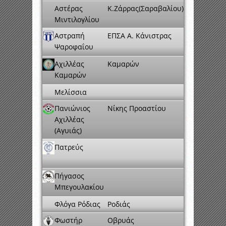
Αστέρας
Κ.Ζάρρας(Σαραβαλίου)
Μιντιλογλίου
Αστραπή
ΕΠΣΑ Α. Κάνιστρας
Ψαροφαΐου
Αχιλλέας
Καμαρών
Καμαρών
Μελίσσια
Πανιώνιος
Νίκης Προαστίου
Αχιλλέας
(Αγυιάς)
Πατρεύς
Πήγασος
Μπεγουλακίου
Φλόγα Ρόδιας
Ροδιάς
Φωστήρ
Οβρυάς