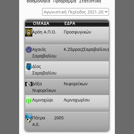
Βαθμολογία
Πρόγραμμα
Στατιστικά
ΟΜΑΔΑ
ΕΔΡΑ
Αρόη Α.Π.Ο.
Προσφυγικών
Αχαιός
Κ.Ζάρρας(Σαραβαλίου)
Σαραβαλίου
Δίας
Σαραβαλίου
Δόξα
Νιφορεΐκων
Νιφορεΐκων
Λιμνοχώρι
Λιμνοχωρίου
Πάτρα 2005
A.E.