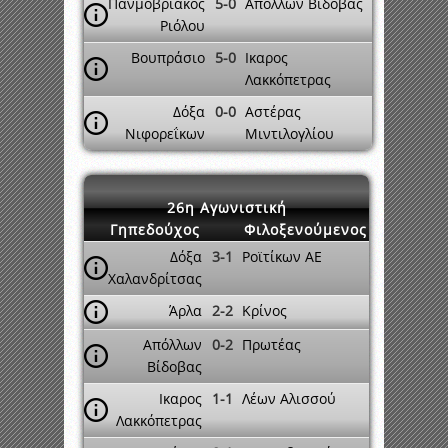
Πανμοβριακός
5-0
Απόλλων Βίδοβας
Ριόλου
Βουπράσιο
5-0
Ικαρος
Λακκόπετρας
Δόξα
0-0
Αστέρας
Νιφορεΐκων
Μιντιλογλίου
26η Αγωνιστική
Γηπεδούχος
Φιλοξενούμενος
Δόξα
3-1
Ροϊτίκων ΑΕ
Χαλανδρίτσας
Άρλα
2-2
Κρίνος
Απόλλων
0-2
Πρωτέας
Βίδοβας
Ικαρος
1-1
Λέων Αλισσού
Λακκόπετρας