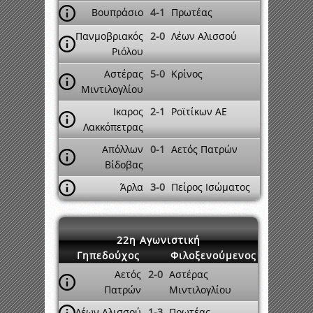
Βουπράσιο
4-1
Πρωτέας
Πανμοβριακός
2-0
Λέων Αλισσού
Ριόλου
Αστέρας
5-0
Κρίνος
Μιντιλογλίου
Ικαρος
2-1
Ροϊτίκων ΑΕ
Λακκόπετρας
Απόλλων
0-1
Αετός Πατρών
Βίδοβας
Άρλα
3-0
Πείρος Ισώματος
22η Αγωνιστική
Γηπεδούχος
Φιλοξενούμενος
Αετός
2-0
Αστέρας
Πατρών
Μιντιλογλίου
Λέων Αλισσού
1-3
Πρωτέας