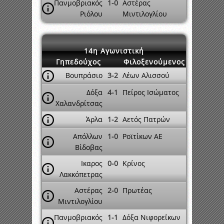
Πανμοβριακός
1-0
Αστέρας
Ριόλου
Μιντιλογλίου
14η Αγωνιστική
Γηπεδούχος
Φιλοξενούμενος
Βουπράσιο
3-2
Λέων Αλισσού
Δόξα
4-1
Πείρος Ισώματος
Χαλανδρίτσας
Άρλα
1-2
Αετός Πατρών
Απόλλων
1-0
Ροϊτίκων ΑΕ
Βίδοβας
Ικαρος
0-0
Κρίνος
Λακκόπετρας
Αστέρας
2-0
Πρωτέας
Μιντιλογλίου
Πανμοβριακός
1-1
Δόξα Νιφορεΐκων