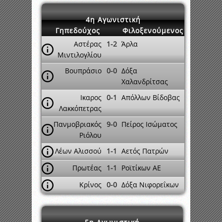
4η Αγωνιστική
Γηπεδούχος
Φιλοξενούμενος
Αστέρας
1-2
Άρλα
Μιντιλογλίου
Βουπράσιο
0-0
Δόξα
Χαλανδρίτσας
Ικαρος
0-1
Απόλλων Βίδοβας
Λακκόπετρας
Πανμοβριακός
9-0
Πείρος Ισώματος
Ριόλου
Λέων Αλισσού
1-1
Αετός Πατρών
Πρωτέας
1-1
Ροϊτίκων ΑΕ
Κρίνος
0-0
Δόξα Νιφορεΐκων