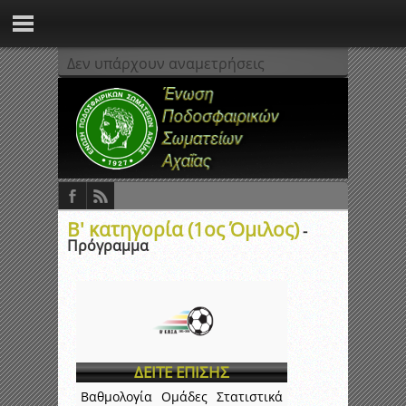
Δεν υπάρχουν αναμετρήσεις
Β' κατηγορία (1ος Όμιλος)
-
Πρόγραμμα
ΔΕΙΤΕ ΕΠΙΣΗΣ
Βαθμολογία
Ομάδες
Στατιστικά