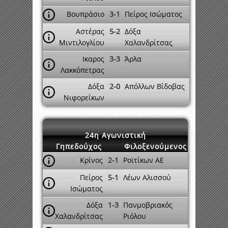
Βουπράσιο
3-1
Πείρος Ισώματος
Αστέρας
5-2
Δόξα
Μιντιλογλίου
Χαλανδρίτσας
Ικαρος
3-3
Άρλα
Λακκόπετρας
Δόξα
2-0
Απόλλων Βίδοβας
Νιφορεΐκων
24η Αγωνιστική
Γηπεδούχος
Φιλοξενούμενος
Κρίνος
2-1
Ροϊτίκων ΑΕ
Πείρος
5-1
Λέων Αλισσού
Ισώματος
Δόξα
1-3
Πανμοβριακός
Χαλανδρίτσας
Ριόλου