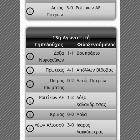
Αετός
3-0
Ροϊτίκων ΑΕ
Πατρών
13η Αγωνιστική
Γηπεδούχος
Φιλοξενούμενος
Δόξα
1-1
Βουπράσιο
Νιφορεΐκων
Πρωτέας
4-1
Απόλλων Βίδοβας
Πείρος
0-2
Αετός Πατρών
Ισώματος
Ροϊτίκων ΑΕ
1-2
Δόξα
Χαλανδρίτσας
Κρίνος
0-0
Άρλα
Λέων Αλισσού
3-0
Ικαρος
Λακκόπετρας