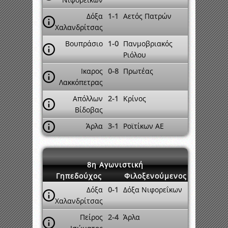
Δόξα
1-1
Αετός Πατρών
Χαλανδρίτσας
Βουπράσιο
1-0
Πανμοβριακός
Ριόλου
Ικαρος
0-8
Πρωτέας
Λακκόπετρας
Απόλλων
2-1
Κρίνος
Βίδοβας
Άρλα
3-1
Ροϊτίκων ΑΕ
8η Αγωνιστική
Γηπεδούχος
Φιλοξενούμενος
Δόξα
0-1
Δόξα Νιφορεΐκων
Χαλανδρίτσας
Πείρος
2-4
Άρλα