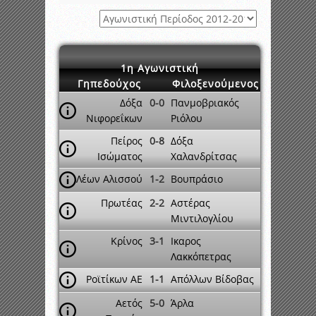
1η Αγωνιστική
Γηπεδούχος
Φιλοξενούμενος
Δόξα
0-0
Πανμοβριακός
Νιφορεΐκων
Ριόλου
Πείρος
0-8
Δόξα
Ισώματος
Χαλανδρίτσας
Λέων Αλισσού
1-2
Βουπράσιο
Πρωτέας
2-2
Αστέρας
Μιντιλογλίου
Κρίνος
3-1
Ικαρος
Λακκόπετρας
Ροϊτίκων ΑΕ
1-1
Απόλλων Βίδοβας
Αετός
5-0
Άρλα