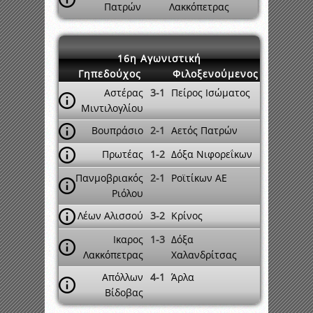
Πατρών
Λακκόπετρας
16η Αγωνιστική
Γηπεδούχος
Φιλοξενούμενος
Αστέρας
3-1
Πείρος Ισώματος
Μιντιλογλίου
Βουπράσιο
2-1
Αετός Πατρών
Πρωτέας
1-2
Δόξα Νιφορεΐκων
Πανμοβριακός
2-1
Ροϊτίκων ΑΕ
Ριόλου
Λέων Αλισσού
3-2
Κρίνος
Ικαρος
1-3
Δόξα
Λακκόπετρας
Χαλανδρίτσας
Απόλλων
4-1
Άρλα
Βίδοβας