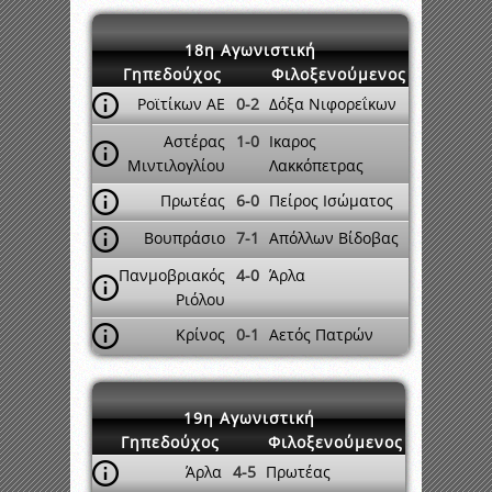
18η Αγωνιστική
Γηπεδούχος
Φιλοξενούμενος
Ροϊτίκων ΑΕ
0-2
Δόξα Νιφορεΐκων
Αστέρας
1-0
Ικαρος
Μιντιλογλίου
Λακκόπετρας
Πρωτέας
6-0
Πείρος Ισώματος
Βουπράσιο
7-1
Απόλλων Βίδοβας
Πανμοβριακός
4-0
Άρλα
Ριόλου
Κρίνος
0-1
Αετός Πατρών
19η Αγωνιστική
Γηπεδούχος
Φιλοξενούμενος
Άρλα
4-5
Πρωτέας