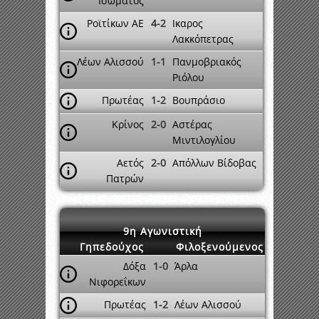
Ισώματος
Ροϊτίκων ΑΕ
4-2
Ικαρος
Λακκόπετρας
Λέων Αλισσού
1-1
Πανμοβριακός
Ριόλου
Πρωτέας
1-2
Βουπράσιο
Κρίνος
2-0
Αστέρας
Μιντιλογλίου
Αετός
2-0
Απόλλων Βίδοβας
Πατρών
9η Αγωνιστική
Γηπεδούχος
Φιλοξενούμενος
Δόξα
1-0
Άρλα
Νιφορεΐκων
Πρωτέας
1-2
Λέων Αλισσού