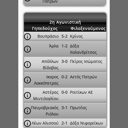
Πατρών
2η Αγωνιστική
Γηπεδούχος
Φιλοξενούμενος
Βουπράσιο
5-2
Κρίνος
Άρλα
1-2
Δόξα
Χαλανδρίτσας
Απόλλων
3-0
Πείρος Ισώματος
Βίδοβας
Ικαρος
0-2
Αετός Πατρών
Λακκόπετρας
Αστέρας
0-0
Ροϊτίκων ΑΕ
Μιντιλογλίου
Πανμοβριακός
3-1
Πρωτέας
Ριόλου
Λέων Αλισσού
2-1
Δόξα Νιφορεΐκων