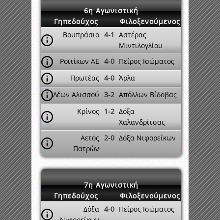
6η Αγωνιστική
Γηπεδούχος
Φιλοξενούμενος
Βουπράσιο
4-1
Αστέρας
Μιντιλογλίου
Ροϊτίκων ΑΕ
4-0
Πείρος Ισώματος
Πρωτέας
4-0
Άρλα
Λέων Αλισσού
3-2
Απόλλων Βίδοβας
Κρίνος
1-2
Δόξα
Χαλανδρίτσας
Αετός
2-0
Δόξα Νιφορεΐκων
Πατρών
7η Αγωνιστική
Γηπεδούχος
Φιλοξενούμενος
Δόξα
4-0
Πείρος Ισώματος
Νιφορεΐκων