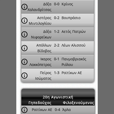
Δόξα
0-0
Κρίνος
Χαλανδρίτσας
Αστέρας
0-2
Βουπράσιο
Μιντιλογλίου
Δόξα
1-2
Αετός Πατρών
Νιφορεΐκων
Απόλλων
2-2
Λέων Αλισσού
Βίδοβας
Ικαρος
0-1
Πανμοβριακός
Λακκόπετρας
Ριόλου
Πείρος
1-3
Ροϊτίκων ΑΕ
Ισώματος
20η Αγωνιστική
Γηπεδούχος
Φιλοξενούμενος
Ροϊτίκων ΑΕ
0-4
Άρλα