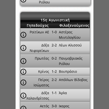
Ριόλου
15η Αγωνιστική
Γηπεδούχος
Φιλοξενούμενος
Ροϊτίκων ΑΕ
1-0
Αστέρας
Μιντιλογλίου
Δόξα
2-2
Λέων Αλισσού
Νιφορεΐκων
Πρωτέας
0-2
Πανμοβριακός
Ριόλου
Κρίνος
1-2
Βουπράσιο
Πείρος
2-2
Απόλλων Βίδοβας
Ισώματος
Δόξα
1-1
Άρλα
Χαλανδρίτσας
Αετός
3-0
Ικαρος