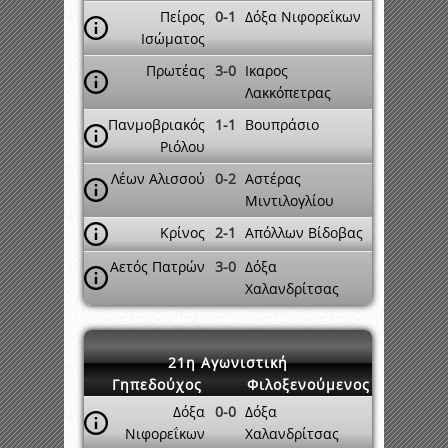
Πείρος
0-1
Δόξα Νιφορεΐκων
Ισώματος
Πρωτέας
3-0
Ικαρος
Λακκόπετρας
Πανμοβριακός
1-1
Βουπράσιο
Ριόλου
Λέων Αλισσού
0-2
Αστέρας
Μιντιλογλίου
Κρίνος
2-1
Απόλλων Βίδοβας
Αετός Πατρών
3-0
Δόξα
Χαλανδρίτσας
21η Αγωνιστική
Γηπεδούχος
Φιλοξενούμενος
Δόξα
0-0
Δόξα
Νιφορεΐκων
Χαλανδρίτσας