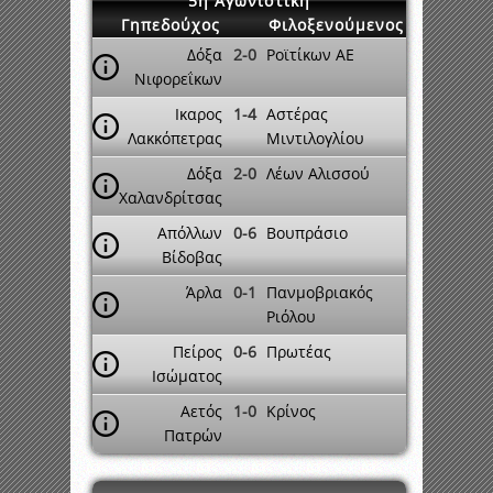
5η Αγωνιστική
Γηπεδούχος
Φιλοξενούμενος
Δόξα
2-0
Ροϊτίκων ΑΕ
Νιφορεΐκων
Ικαρος
1-4
Αστέρας
Λακκόπετρας
Μιντιλογλίου
Δόξα
2-0
Λέων Αλισσού
Χαλανδρίτσας
Απόλλων
0-6
Βουπράσιο
Βίδοβας
Άρλα
0-1
Πανμοβριακός
Ριόλου
Πείρος
0-6
Πρωτέας
Ισώματος
Αετός
1-0
Κρίνος
Πατρών