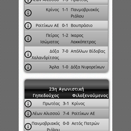
Κρίνος
1-1
Πανμοβριακός
Ριόλου
Ροϊτίκων ΑΕ
0-1
Βουπράσιο
Πείρος
1-2
Ικαρος
Ισώματος
Λακκόπετρας
Δόξα
7-0
Απόλλων Βίδοβας
Χαλανδρίτσας
Άρλα
1-0
Δόξα Νιφορεΐκων
23η Αγωνιστική
Γηπεδούχος
Φιλοξενούμενος
Πρωτέας
3-1
Κρίνος
Λέων Αλισσού
7-4
Ροϊτίκων ΑΕ
Πανμοβριακός
0-0
Αετός Πατρών
Ριόλου