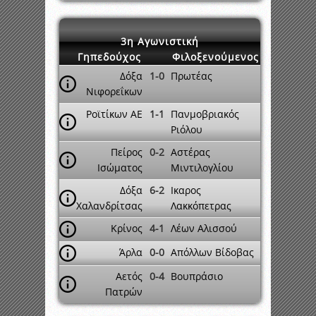
3η Αγωνιστική
Γηπεδούχος
Φιλοξενούμενος
Δόξα
1-0
Πρωτέας
Νιφορεΐκων
Ροϊτίκων ΑΕ
1-1
Πανμοβριακός
Ριόλου
Πείρος
0-2
Αστέρας
Ισώματος
Μιντιλογλίου
Δόξα
6-2
Ικαρος
Χαλανδρίτσας
Λακκόπετρας
Κρίνος
4-1
Λέων Αλισσού
Άρλα
0-0
Απόλλων Βίδοβας
Αετός
0-4
Βουπράσιο
Πατρών