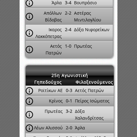
Άρλα
3-4
Βουπράσιο
Απόλλων
2-2
Αστέρας
Βίδοβας
Μιντιλογλίου
Ικαρος
2-4
Δόξα Νιφορεΐκων
Λακκόπετρας
Αετός
1-0
Πρωτέας
Πατρών
25η Αγωνιστική
Γηπεδούχος
Φιλοξενούμενος
Ροϊτίκων ΑΕ
0-3
Αετός Πατρών
Κρίνος
0-1
Πείρος Ισώματος
Πρωτέας
3-2
Δόξα
Χαλανδρίτσας
Λέων Αλισσού
2-0
Άρλα