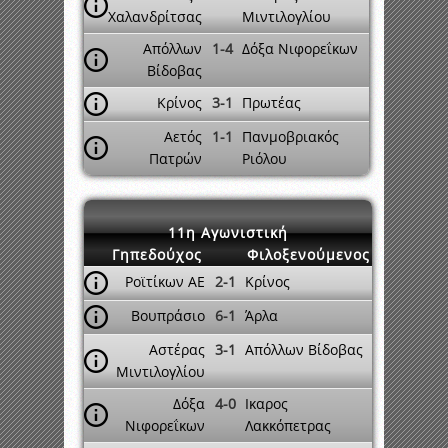
Χαλανδρίτσας
Μιντιλογλίου
Απόλλων
1-4
Δόξα Νιφορεΐκων
Βίδοβας
Κρίνος
3-1
Πρωτέας
Αετός
1-1
Πανμοβριακός
Πατρών
Ριόλου
11η Αγωνιστική
Γηπεδούχος
Φιλοξενούμενος
Ροϊτίκων ΑΕ
2-1
Κρίνος
Βουπράσιο
6-1
Άρλα
Αστέρας
3-1
Απόλλων Βίδοβας
Μιντιλογλίου
Δόξα
4-0
Ικαρος
Νιφορεΐκων
Λακκόπετρας