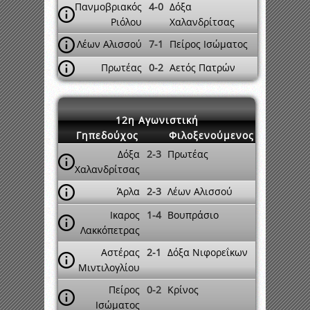
Πανμοβριακός
4-0
Δόξα
Ριόλου
Χαλανδρίτσας
Λέων Αλισσού
7-1
Πείρος Ισώματος
Πρωτέας
0-2
Αετός Πατρών
12η Αγωνιστική
Γηπεδούχος
Φιλοξενούμενος
Δόξα
2-3
Πρωτέας
Χαλανδρίτσας
Άρλα
2-3
Λέων Αλισσού
Ικαρος
1-4
Βουπράσιο
Λακκόπετρας
Αστέρας
2-1
Δόξα Νιφορεΐκων
Μιντιλογλίου
Πείρος
0-2
Κρίνος
Ισώματος