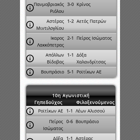
Πανμοβριακός
3-0
Κρίνος
Ριόλου
Αστέρας
1-2
Αετός Πατρών
Μιντιλογλίου
Ικαρος
2-1
Πείρος Ισώματος
Λακκόπετρας
Απόλλων
1-1
Δόξα
Βίδοβας
Χαλανδρίτσας
Βουπράσιο
5-1
Ροϊτίκων ΑΕ
10η Αγωνιστική
Γηπεδούχος
Φιλοξενούμενος
Ροϊτίκων ΑΕ
1-1
Λέων Αλισσού
Πείρος
0-6
Βουπράσιο
Ισώματος
Δόξα
1-1
Αστέρας