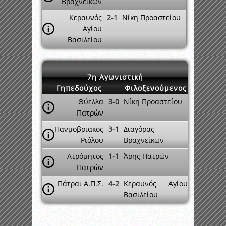
Βραχνεΐκων
Κεραυνός
2-1
Νίκη Προαστείου
Αγίου
Βασιλείου
7η Αγωνιστική
Γηπεδούχος
Φιλοξενούμενος
Θύελλα
3-0
Νίκη Προαστείου
Πατρών
Πανμοβριακός
3-1
Διαγόρας
Ριόλου
Βραχνεΐκων
Ατρόμητος
1-1
Άρης Πατρών
Πατρών
Πάτραι Α.Π.Σ.
4-2
Κεραυνός Αγίου
Βασιλείου