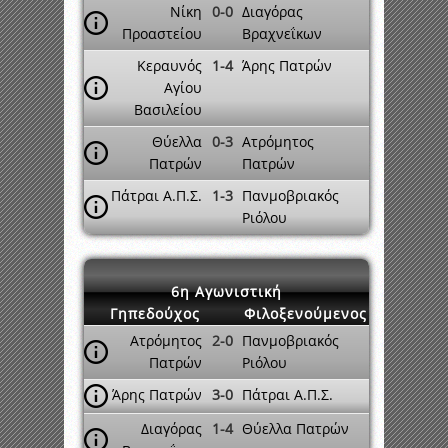
Νίκη
0-0
Διαγόρας
Προαστείου
Βραχνεΐκων
Κεραυνός
1-4
Άρης Πατρών
Αγίου
Βασιλείου
Θύελλα
0-3
Ατρόμητος
Πατρών
Πατρών
Πάτραι Α.Π.Σ.
1-3
Πανμοβριακός
Ριόλου
6η Αγωνιστική
Γηπεδούχος
Φιλοξενούμενος
Ατρόμητος
2-0
Πανμοβριακός
Πατρών
Ριόλου
Άρης Πατρών
3-0
Πάτραι Α.Π.Σ.
Διαγόρας
1-4
Θύελλα Πατρών