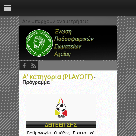
Δεν υπάρχουν αναμετρήσεις
Α' κατηγορία (PLAYOFF)
-
Πρόγραμμα
ΔΕΙΤΕ ΕΠΙΣΗΣ
Βαθμολογία
Ομάδες
Στατιστικά