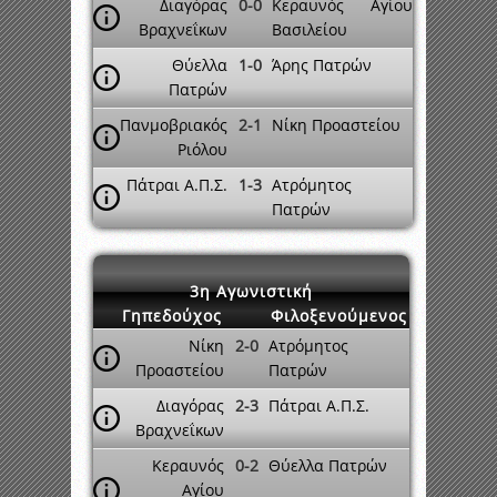
Διαγόρας
0-0
Κεραυνός Αγίου
Βραχνεΐκων
Βασιλείου
Θύελλα
1-0
Άρης Πατρών
Πατρών
Πανμοβριακός
2-1
Νίκη Προαστείου
Ριόλου
Πάτραι Α.Π.Σ.
1-3
Ατρόμητος
Πατρών
3η Αγωνιστική
Γηπεδούχος
Φιλοξενούμενος
Νίκη
2-0
Ατρόμητος
Προαστείου
Πατρών
Διαγόρας
2-3
Πάτραι Α.Π.Σ.
Βραχνεΐκων
Κεραυνός
0-2
Θύελλα Πατρών
Αγίου