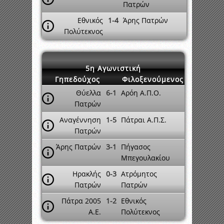
Πατρών
Εθνικός
1-4
Άρης Πατρών
Πολύτεκνος
5η Αγωνιστική
Γηπεδούχος
Φιλοξενούμενος
Θύελλα
6-1
Αρόη Α.Π.Ο.
Πατρών
Αναγέννηση
1-5
Πάτραι Α.Π.Σ.
Πατρών
Άρης Πατρών
3-1
Πήγασος
Μπεγουλακίου
Ηρακλής
0-3
Ατρόμητος
Πατρών
Πατρών
Πάτρα 2005
1-2
Εθνικός
A.E.
Πολύτεκνος