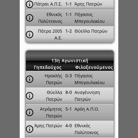
Πάτραι Α.Π.Σ.
1-1
Άρης Πατρών
Εθνικός
1-1
Πήγασος
Πολύτεκνος
Μπεγουλακίου
Πάτρα 2005
1-2
Θύελλα Πατρών
A.E.
13η Αγωνιστική
Γηπεδούχος
Φιλοξενούμενος
Ηρακλής
0-3
Πήγασος
Πατρών
Μπεγουλακίου
Θύελλα
8-0
Αναγέννηση
Πατρών
Πατρών
Ατρόμητος
5-1
Αρόη Α.Π.Ο.
Πατρών
Άρης Πατρών
4-0
Εθνικός
Πολύτεκνος