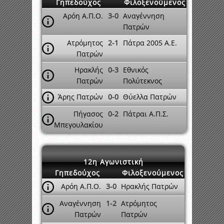
Γηπεδούχος
Φιλοξενούμενος
Αρόη Α.Π.Ο.
3-0
Αναγέννηση
Πατρών
Ατρόμητος
2-1
Πάτρα 2005 A.E.
Πατρών
Ηρακλής
0-3
Εθνικός
Πατρών
Πολύτεκνος
Άρης Πατρών
0-0
Θύελλα Πατρών
Πήγασος
0-2
Πάτραι Α.Π.Σ.
Μπεγουλακίου
12η Αγωνιστική
Γηπεδούχος
Φιλοξενούμενος
Αρόη Α.Π.Ο.
3-0
Ηρακλής Πατρών
Αναγέννηση
1-2
Ατρόμητος
Πατρών
Πατρών