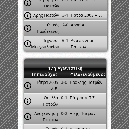
Πατρών
Άρης Πατρών
3-1
Πάτρα 2005 A.E.
Εθνικός
2-0
Αρόη Α.Π.Ο.
Πολύτεκνος
Πήγασος
6-1
Αναγέννηση
Μπεγουλακίου
Πατρών
17η Αγωνιστική
Γηπεδούχος
Φιλοξενούμενος
Πάτρα 2005
3-0
Ηρακλής Πατρών
A.E.
Θύελλα
0-1
Πάτραι Α.Π.Σ.
Πατρών
Αναγέννηση
0-2
Άρης Πατρών
Πατρών
Εθνικός
0-1
Ατρόμητος