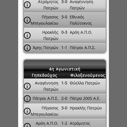
Ατρόμητος
3-0
Αναγέννηση
Πατρών
Πατρών
Πήγασος
3-0
Εθνικός
Μπεγουλακίου
Πολύτεκνος
Ηρακλής
0-3
Αρόη Α.Π.Ο.
Πατρών
Άρης Πατρών
1-1
Πάτραι Α.Π.Σ.
4η Αγωνιστική
Γηπεδούχος
Φιλοξενούμενος
Αναγέννηση
1-5
Θύελλα Πατρών
Πατρών
Πάτραι Α.Π.Σ.
2-0
Πάτρα 2005 A.E.
Πήγασος
3-0
Ηρακλής Πατρών
Μπεγουλακίου
Αρόη Α.Π.Ο.
1-2
Ατρόμητος