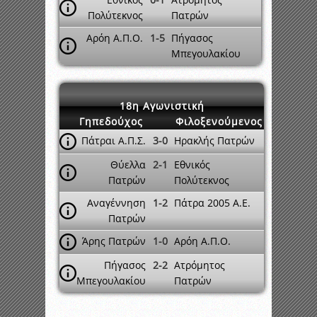
Πολύτεκνος
Πατρών
Αρόη Α.Π.Ο.
1-5
Πήγασος
Μπεγουλακίου
18η Αγωνιστική
Γηπεδούχος
Φιλοξενούμενος
Πάτραι Α.Π.Σ.
3-0
Ηρακλής Πατρών
Θύελλα
2-1
Εθνικός
Πατρών
Πολύτεκνος
Αναγέννηση
1-2
Πάτρα 2005 A.E.
Πατρών
Άρης Πατρών
1-0
Αρόη Α.Π.Ο.
Πήγασος
2-2
Ατρόμητος
Μπεγουλακίου
Πατρών