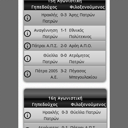
15η Αγωνιστική
Γηπεδούχος
Φιλοξενούμενος
Ηρακλής
0-3
Άρης Πατρών
Πατρών
Αναγέννηση
1-1
Εθνικός
Πατρών
Πολύτεκνος
Πάτραι Α.Π.Σ.
2-0
Αρόη Α.Π.Ο.
Θύελλα
0-0
Ατρόμητος
Πατρών
Πατρών
Πάτρα 2005
3-2
Πήγασος
A.E.
Μπεγουλακίου
16η Αγωνιστική
Γηπεδούχος
Φιλοξενούμενος
Ηρακλής
0-3
Θύελλα Πατρών
Πατρών
Ατρόμητος
0-1
Πάτραι Α.Π.Σ.