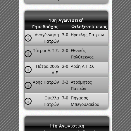
10η Αγωνιστική
Γηπεδούχος
Φιλοξενούμενος
Αναγέννηση
3-0
Ηρακλής Πατρών
Πατρών
Πάτραι Α.Π.Σ.
2-0
Εθνικός
Πολύτεκνος
Πάτρα 2005
2-0
Αρόη Α.Π.Ο.
A.E.
Άρης Πατρών
3-2
Ατρόμητος
Πατρών
Θύελλα
7-0
Πήγασος
Πατρών
Μπεγουλακίου
11η Αγωνιστική