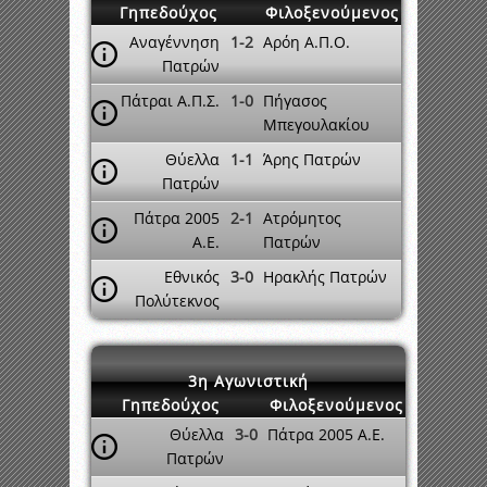
Γηπεδούχος
Φιλοξενούμενος
Αναγέννηση
1-2
Αρόη Α.Π.Ο.
Πατρών
Πάτραι Α.Π.Σ.
1-0
Πήγασος
Μπεγουλακίου
Θύελλα
1-1
Άρης Πατρών
Πατρών
Πάτρα 2005
2-1
Ατρόμητος
A.E.
Πατρών
Εθνικός
3-0
Ηρακλής Πατρών
Πολύτεκνος
3η Αγωνιστική
Γηπεδούχος
Φιλοξενούμενος
Θύελλα
3-0
Πάτρα 2005 A.E.
Πατρών