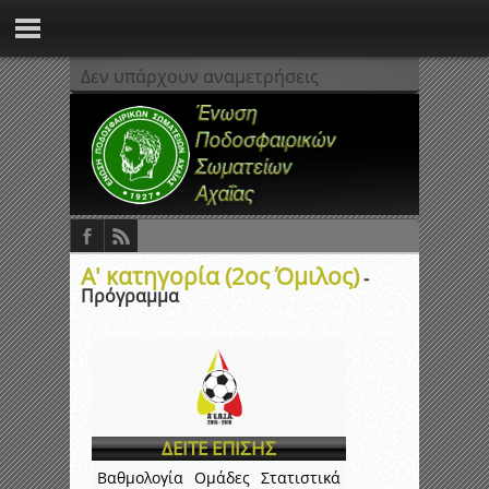
Δεν υπάρχουν αναμετρήσεις
Α' κατηγορία (2ος Όμιλος)
-
Πρόγραμμα
ΔΕΙΤΕ ΕΠΙΣΗΣ
Βαθμολογία
Ομάδες
Στατιστικά