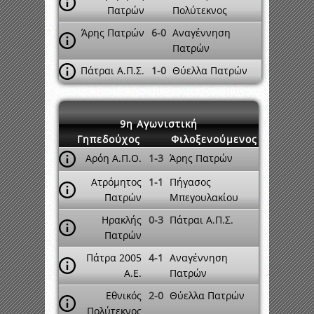
Πατρών
Πολύτεκνος
Άρης Πατρών
6-0
Αναγέννηση
Πατρών
Πάτραι Α.Π.Σ.
1-0
Θύελλα Πατρών
9η Αγωνιστική
Γηπεδούχος
Φιλοξενούμενος
Αρόη Α.Π.Ο.
1-3
Άρης Πατρών
Ατρόμητος
1-1
Πήγασος
Πατρών
Μπεγουλακίου
Ηρακλής
0-3
Πάτραι Α.Π.Σ.
Πατρών
Πάτρα 2005
4-1
Αναγέννηση
A.E.
Πατρών
Εθνικός
2-0
Θύελλα Πατρών
Πολύτεκνος