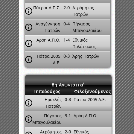
Πάτραι Α.Π.Σ.
2-0
Ατρόμητος
Πατρών
Αναγέννηση
0-4
Πήγασος
Πατρών
Μπεγουλακίου
Αρόη Α.Π.Ο.
1-4
Εθνικός
Πολύτεκνος
Πάτρα 2005
0-3
Άρης Πατρών
A.E.
8η Αγωνιστική
Γηπεδούχος
Φιλοξενούμενος
Ηρακλής
0-3
Πάτρα 2005 A.E.
Πατρών
Πήγασος
3-1
Αρόη Α.Π.Ο.
Μπεγουλακίου
Ατρόμητος
2-0
Εθνικός