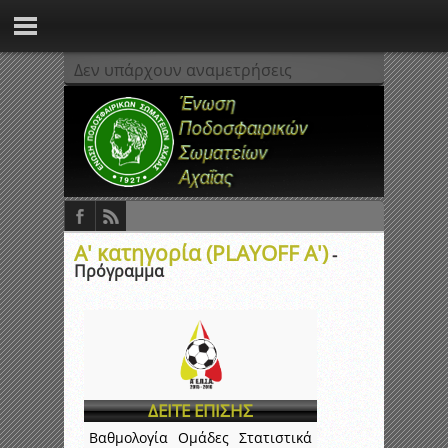
Δεν υπάρχουν αναμετρήσεις
Α' κατηγορία (PLAYOFF A')
-
Πρόγραμμα
ΔΕΙΤΕ ΕΠΙΣΗΣ
Βαθμολογία
Ομάδες
Στατιστικά