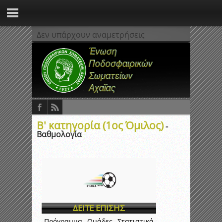
Δεν υπάρχουν αναμετρήσεις
Β' κατηγορία (1ος Όμιλος)
-
Βαθμολογία
ΔΕΙΤΕ ΕΠΙΣΗΣ
Πρόγραμμα
Ομάδες
Στατιστικά