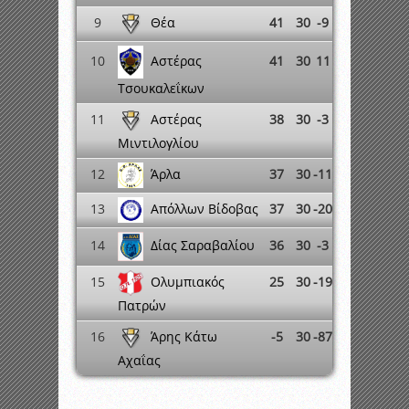
Θέα
9
41
30
-9
Αστέρας
10
41
30
11
Τσουκαλεΐκων
Αστέρας
11
38
30
-3
Μιντιλογλίου
Άρλα
12
37
30
-11
Απόλλων Βίδοβας
13
37
30
-20
Δίας Σαραβαλίου
14
36
30
-3
Ολυμπιακός
15
25
30
-19
Πατρών
Άρης Κάτω
16
-5
30
-87
Αχαΐας