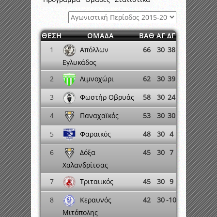
ΘΕΣΗ
ΟΜΑΔΑ
ΒΑΘ
ΑΓ
ΔΓ
Απόλλων
1
66
30
38
Εγλυκάδος
Λιμνοχώρι
2
62
30
39
Φωστήρ Οβρυάς
3
58
30
24
Παναχαϊκός
4
53
30
30
Φαραικός
5
48
30
4
Δόξα
6
45
30
7
Χαλανδρίτσας
Τριταιικός
7
45
30
9
Κεραυνός
8
42
30
-10
Μιτόπολης