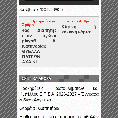
Κατεβάστε (DOC, 389KB)
← Προηγούμενο
Επόμενο Άρθρο →
Άρθρο
Κίτρινη ή
4ος Διαιτητής
κόκκινη κάρτα;
στον αγώνα
playoff Α’
Κατηγορίας
ΘΥΕΛΛΑ
ΠΑΤΡΩΝ –
ΑΧΑΪΚΗ
ΣΧΕΤΙΚΑ ΑΡΘΡΑ
Προκηρύξεις Πρωταθλημάτων και
Κυπέλλου Ε.Π.Σ.Α. 2026-2027 – Έγγραφα
& δικαιολογητικά
Θερμά συλλυπητήρια
Διαθέσιμες οι νέες αιτήσεις μεταβολών