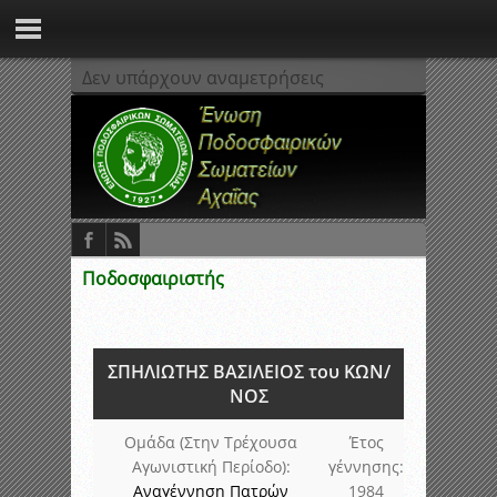
Δεν υπάρχουν αναμετρήσεις
Ποδοσφαιριστής
ΣΠΗΛΙΩΤΗΣ ΒΑΣΙΛΕΙΟΣ του ΚΩΝ/
ΝΟΣ
Ομάδα (Στην Τρέχουσα
Έτος
Αγωνιστική Περίοδο):
γέννησης:
Αναγέννηση Πατρών
1984