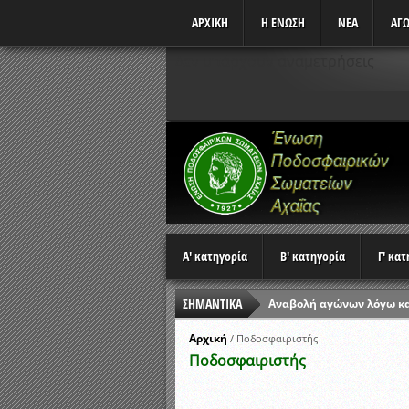
ΑΡΧΙΚΗ
Η ΕΝΩΣΗ
ΝΕΑ
ΑΓΩ
Δεν υπάρχουν αναμετρήσεις
Α' κατηγορία
Β' κατηγορία
Γ' κα
ΣΗΜΑΝΤΙΚΑ
Αναβολή αγώνων λόγω κ
Ώρες έναρξης αγώνων Π
Αρχική
/
Ποδοσφαιριστής
Ποδοσφαιριστής
Αποτελέσματα επαναληπτ
Κλήρωση Β’ Φάσης Κυπέλ