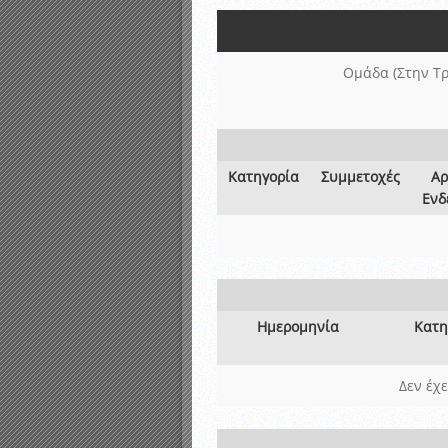
Αποτελέσματα γραπτών ε
Καταρτισμός ομάδων ανα
Κληρώσεις Πρωταθλημάτω
Ομάδα (Στην Τρ
Κατηγορία
Συμμετοχές
Αρ
Ενδ
Ημερομηνία
Κατη
Δεν έχ