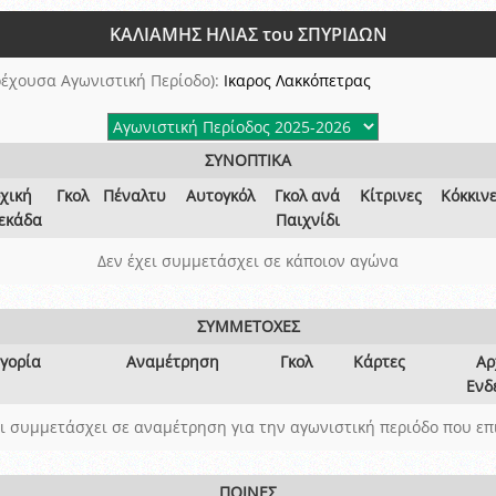
ξετάσεων Σεμιναρίου προεπιλογής Διαιτητών και Παρατηρητών ΕΠΣΑ αγω
ΚΑΛΙΑΜΗΣ ΗΛΙΑΣ του ΣΠΥΡΙΔΩΝ
 όμιλο
ν και Κυπέλλου 2015-2016
έχουσα Αγωνιστική Περίοδο):
Ικαρος Λακκόπετρας
ΣΥΝΟΠΤΙΚΑ
χική
Γκολ
Πέναλτυ
Αυτογκόλ
Γκολ ανά
Κίτρινες
Κόκκιν
εκάδα
Παιχνίδι
Δεν έχει συμμετάσχει σε κάποιον αγώνα
ΣΥΜΜΕΤΟΧΕΣ
γορία
Αναμέτρηση
Γκολ
Κάρτες
Αρ
Ενδ
ει συμμετάσχει σε αναμέτρηση για την αγωνιστική περιόδο που επ
ΠΟΙΝΕΣ