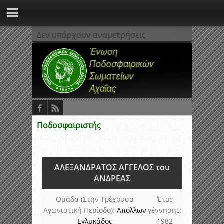
Δεν υπάρχουν αναμετρήσεις
Ποδοσφαιριστής
ΑΛΕΞΑΝΔΡΑΤΟΣ ΑΓΓΕΛΟΣ του
ΑΝΔΡΕΑΣ
Ομάδα (Στην Τρέχουσα
Έτος
Αγωνιστική Περίοδο):
Απόλλων
γέννησης:
Εγλυκάδος
1982