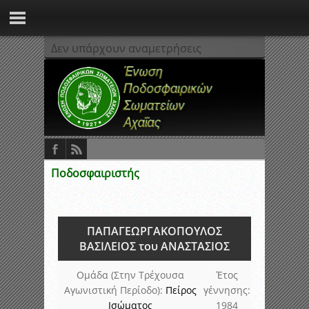
Δεν υπάρχουν αναμετρήσεις
Ποδοσφαιριστής
ΠΑΠΑΓΕΩΡΓΑΚΟΠΟΥΛΟΣ
ΒΑΣΙΛΕΙΟΣ του ΑΝΑΣΤΑΣΙΟΣ
Ομάδα (Στην Τρέχουσα
Έτος
Αγωνιστική Περίοδο):
Πείρος
γέννησης:
Ισώματος
1984