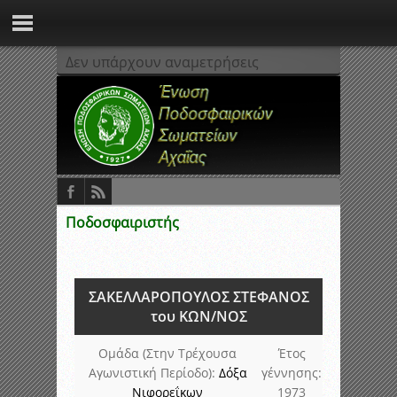
Δεν υπάρχουν αναμετρήσεις
Ποδοσφαιριστής
ΣΑΚΕΛΛΑΡΟΠΟΥΛΟΣ ΣΤΕΦΑΝΟΣ
του ΚΩΝ/ΝΟΣ
Ομάδα (Στην Τρέχουσα
Έτος
Αγωνιστική Περίοδο):
Δόξα
γέννησης:
Νιφορεΐκων
1973