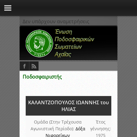
Δεν υπάρχουν αναμετρήσεις
Ποδοσφαιριστής
ΚΑΛΑΝΤΖΟΠΟΥΛΟΣ ΙΩΑΝΝΗΣ του
ΗΛΙΑΣ
Ομάδα (Στην Τρέχουσα
Έτος
Αγωνιστική Περίοδο):
Δόξα
γέννησης:
Νιφορεΐκων
1975