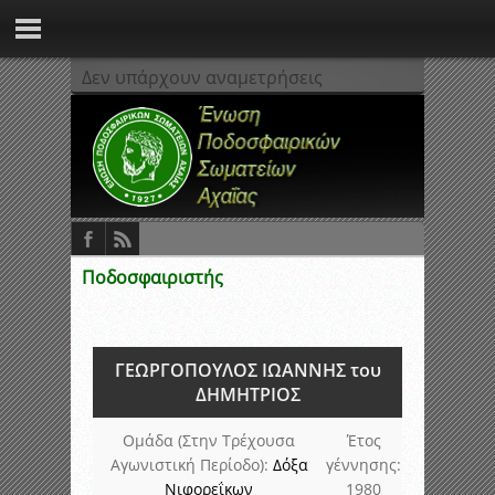
Δεν υπάρχουν αναμετρήσεις
Ποδοσφαιριστής
ΓΕΩΡΓΟΠΟΥΛΟΣ ΙΩΑΝΝΗΣ του
ΔΗΜΗΤΡΙΟΣ
Ομάδα (Στην Τρέχουσα
Έτος
Αγωνιστική Περίοδο):
Δόξα
γέννησης:
Νιφορεΐκων
1980