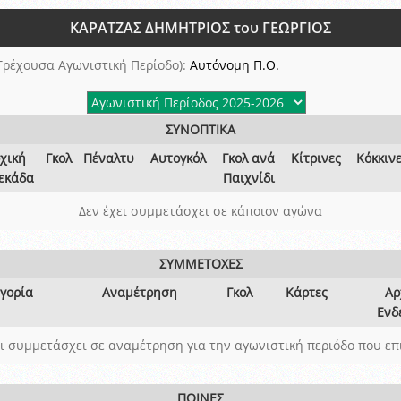
ξετάσεων Σεμιναρίου προεπιλογής Διαιτητών και Παρατηρητών ΕΠΣΑ αγω
ΚΑΡΑΤΖΑΣ ΔΗΜΗΤΡΙΟΣ του ΓΕΩΡΓΙΟΣ
 όμιλο
ν και Κυπέλλου 2015-2016
Τρέχουσα Αγωνιστική Περίοδο):
Αυτόνομη Π.Ο.
ΣΥΝΟΠΤΙΚΑ
χική
Γκολ
Πέναλτυ
Αυτογκόλ
Γκολ ανά
Κίτρινες
Κόκκιν
εκάδα
Παιχνίδι
Δεν έχει συμμετάσχει σε κάποιον αγώνα
ΣΥΜΜΕΤΟΧΕΣ
γορία
Αναμέτρηση
Γκολ
Κάρτες
Αρ
Ενδ
ει συμμετάσχει σε αναμέτρηση για την αγωνιστική περιόδο που επ
ΠΟΙΝΕΣ