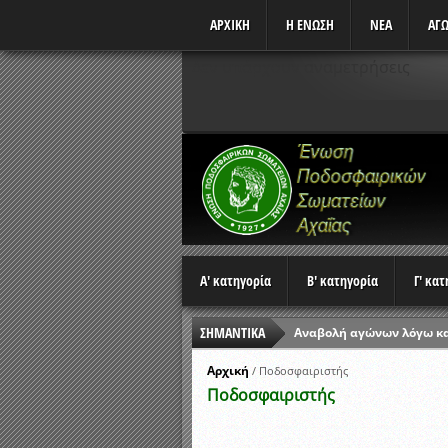
ΑΡΧΙΚΗ
Η ΕΝΩΣΗ
ΝΕΑ
ΑΓΩ
Δεν υπάρχουν αναμετρήσεις
Α' κατηγορία
Β' κατηγορία
Γ' κα
ΣΗΜΑΝΤΙΚΑ
Αναβολή αγώνων λόγω κ
Ώρες έναρξης αγώνων Π
Αρχική
/
Ποδοσφαιριστής
Ποδοσφαιριστής
Αποτελέσματα επαναληπτ
Κλήρωση Β’ Φάσης Κυπέλ