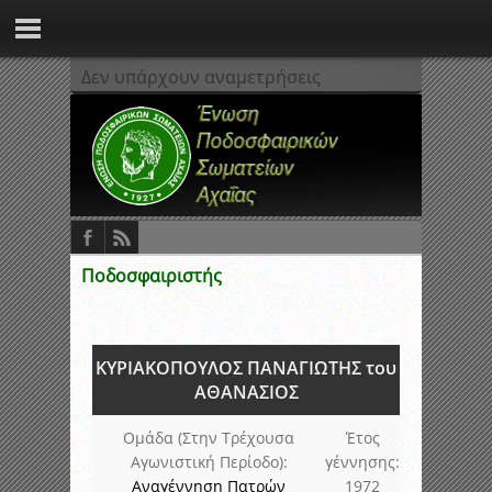
Δεν υπάρχουν αναμετρήσεις
Ποδοσφαιριστής
ΚΥΡΙΑΚΟΠΟΥΛΟΣ ΠΑΝΑΓΙΩΤΗΣ του
ΑΘΑΝΑΣΙΟΣ
Ομάδα (Στην Τρέχουσα
Έτος
Αγωνιστική Περίοδο):
γέννησης:
Αναγέννηση Πατρών
1972