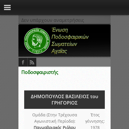
Δεν υπάρχουν αναμετρήσεις
Ποδοσφαιριστής
ΔΗΜΟΠΟΥΛΟΣ ΒΑΣΙΛΕΙΟΣ του
ΓΡΗΓΟΡΙΟΣ
Ομάδα (Στην Τρέχουσα
Έτος
Αγωνιστική Περίοδο):
γέννησης:
Πανμοβριακός Ριόλου
1978