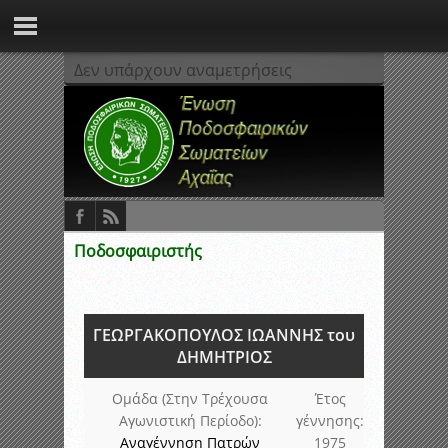
Δεν υπάρχουν αναμετρήσεις
Ποδοσφαιριστής
ΓΕΩΡΓΑΚΟΠΟΥΛΟΣ ΙΩΑΝΝΗΣ του
ΔΗΜΗΤΡΙΟΣ
Ομάδα (Στην Τρέχουσα
Έτος
Αγωνιστική Περίοδο):
γέννησης:
Αναγέννηση Πατρών
1975