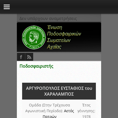
Δεν υπάρχουν αναμετρήσεις
Ποδοσφαιριστής
ΑΡΓΥΡΟΠΟΥΛΟΣ ΕΥΣΤΑΘΙΟΣ του
ΧΑΡΑΛΑΜΠΟΣ
Ομάδα (Στην Τρέχουσα
Έτος
Αγωνιστική Περίοδο):
Αετός
γέννησης:
Πατρών
1978