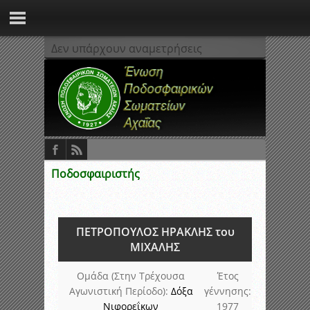
Δεν υπάρχουν αναμετρήσεις
Ποδοσφαιριστής
ΠΕΤΡΟΠΟΥΛΟΣ ΗΡΑΚΛΗΣ του
ΜΙΧΑΛΗΣ
Ομάδα (Στην Τρέχουσα
Έτος
Αγωνιστική Περίοδο):
Δόξα
γέννησης:
Νιφορεΐκων
1977