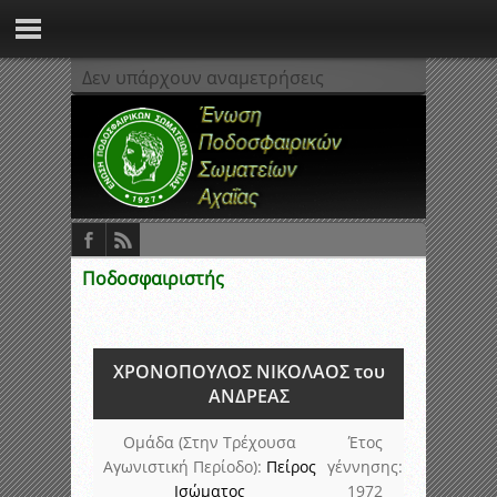
Δεν υπάρχουν αναμετρήσεις
Ποδοσφαιριστής
ΧΡΟΝΟΠΟΥΛΟΣ ΝΙΚΟΛΑΟΣ του
ΑΝΔΡΕΑΣ
Ομάδα (Στην Τρέχουσα
Έτος
Αγωνιστική Περίοδο):
Πείρος
γέννησης:
Ισώματος
1972