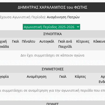
ξετάσεων Σεμιναρίου προεπιλογής Διαιτητών και Παρατηρητών ΕΠΣΑ αγω
ΔΗΜΗΤΡΑΣ ΧΑΡΑΛΑΜΠΟΣ του ΦΩΤΗΣ
 όμιλο
ν και Κυπέλλου 2015-2016
έχουσα Αγωνιστική Περίοδο):
Αναγέννηση Πατρών
ΣΥΝΟΠΤΙΚΑ
χική
Γκολ
Πέναλτυ
Αυτογκόλ
Γκολ ανά
Κίτρινες
Κόκκιν
εκάδα
Παιχνίδι
Δεν έχει συμμετάσχει σε κάποιον αγώνα
ΣΥΜΜΕΤΟΧΕΣ
γορία
Αναμέτρηση
Γκολ
Κάρτες
Αρ
Ενδ
ει συμμετάσχει σε αναμέτρηση για την αγωνιστική περιόδο που επ
ΠΟΙΝΕΣ