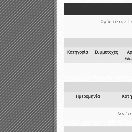
Αποτελέσματα γραπτών ε
Καταρτισμός ομάδων ανα
Κληρώσεις Πρωταθλημάτω
Ομάδα (Στην Τρ
Κατηγορία
Συμμετοχές
Αρ
Ενδ
Ημερομηνία
Κατη
Δεν έχ