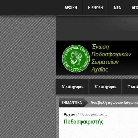
ΑΡΧΙΚΗ
Η ΕΝΩΣΗ
ΝΕΑ
ΑΓΩ
Δεν υπάρχουν αναμετρήσεις
Α' κατηγορία
Β' κατηγορία
Γ' κα
ΣΗΜΑΝΤΙΚΑ
Αναβολή αγώνων λόγω κ
Ώρες έναρξης αγώνων Π
Αρχική
/
Ποδοσφαιριστής
Ποδοσφαιριστής
Αποτελέσματα επαναληπτ
Κλήρωση Β’ Φάσης Κυπέλ