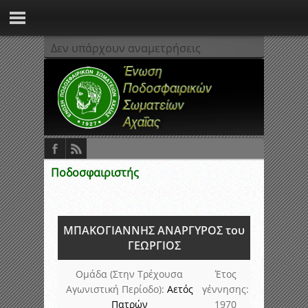
Δεν υπάρχουν αναμετρήσεις
Ποδοσφαιριστής
ΜΠΑΚΟΓΙΑΝΝΗΣ ΑΝΑΡΓΥΡΟΣ του
ΓΕΩΡΓΙΟΣ
Ομάδα (Στην Τρέχουσα
Έτος
Αγωνιστική Περίοδο):
Αετός
γέννησης:
Πατρών
1970