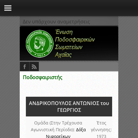
Δεν υπάρχουν αναμετρήσεις
Ποδοσφαιριστής
ΑΝΔΡΙΚΟΠΟΥΛΟΣ ΑΝΤΩΝΙΟΣ του
ΓΕΩΡΓΙΟΣ
Ομάδα (Στην Τρέχουσα
Έτος
Αγωνιστική Περίοδο):
Δόξα
γέννησης:
Νιφορεΐκων
1973