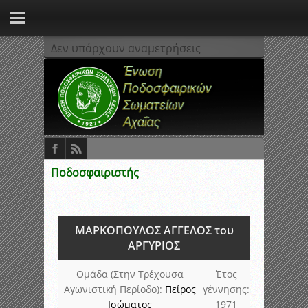
Δεν υπάρχουν αναμετρήσεις
Ποδοσφαιριστής
ΜΑΡΚΟΠΟΥΛΟΣ ΑΓΓΕΛΟΣ του
ΑΡΓΥΡΙΟΣ
Ομάδα (Στην Τρέχουσα
Έτος
Αγωνιστική Περίοδο):
Πείρος
γέννησης:
Ισώματος
1971