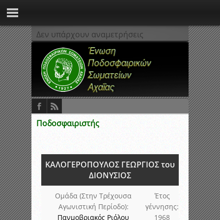
Δεν υπάρχουν αναμετρήσεις
Ποδοσφαιριστής
ΚΑΛΟΓΕΡΟΠΟΥΛΟΣ ΓΕΩΡΓΙΟΣ του
ΔΙΟΝΥΣΙΟΣ
Ομάδα (Στην Τρέχουσα
Έτος
Αγωνιστική Περίοδο):
γέννησης:
Πανμοβριακός Ριόλου
1968