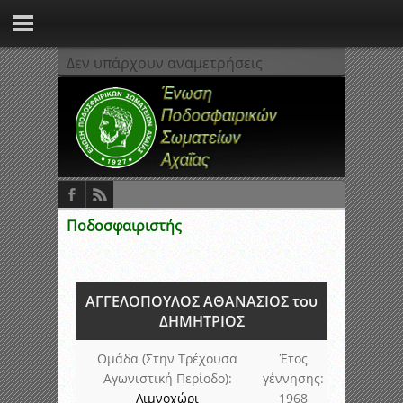
Δεν υπάρχουν αναμετρήσεις
Ποδοσφαιριστής
ΑΓΓΕΛΟΠΟΥΛΟΣ ΑΘΑΝΑΣΙΟΣ του
ΔΗΜΗΤΡΙΟΣ
Ομάδα (Στην Τρέχουσα
Έτος
Αγωνιστική Περίοδο):
γέννησης:
Λιμνοχώρι
1968