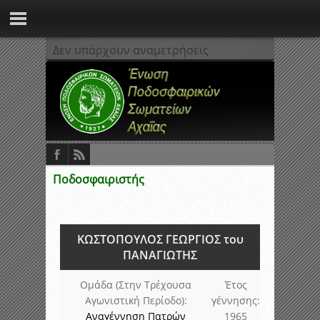
Δεν υπάρχουν αναμετρήσεις
Ποδοσφαιριστής
ΚΩΣΤΟΠΟΥΛΟΣ ΓΕΩΡΓΙΟΣ του
ΠΑΝΑΓΙΩΤΗΣ
Ομάδα (Στην Τρέχουσα
Έτος
Αγωνιστική Περίοδο):
γέννησης:
Αναγέννηση Πατρών
1965